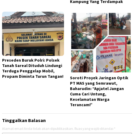
Kampung Yang Terdampak
Preseden Buruk Polri: Polsek
Tanah Sareal Dituduh Lindungi
Terduga Penggelap Mobil,
Propam Diminta Turun Tangan!
Soroti Proyek Jaringan Optik
PT MAS yang Semrawut,
Baharudin: “Apjatel Jangan
Cuma Cari Untung,
Keselamatan Warga
Terancam!”
Tinggalkan Balasan
Alamat email Anda tidak akan dipublikasikan.
Ruas yang wajib ditandai
*