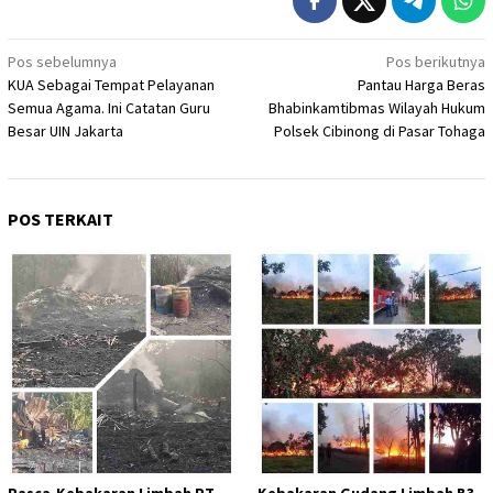
Navigasi
Pos sebelumnya
Pos berikutnya
KUA Sebagai Tempat Pelayanan
Pantau Harga Beras
pos
Semua Agama. Ini Catatan Guru
Bhabinkamtibmas Wilayah Hukum
Besar UIN Jakarta
Polsek Cibinong di Pasar Tohaga
POS TERKAIT
Pasca-Kebakaran Limbah PT
Kebakaran Gudang Limbah B3