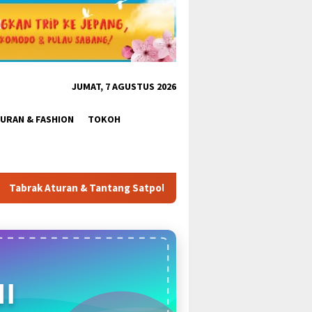
JUMAT, 7 AGUSTUS 2026
BURAN & FASHION
TOKOH
: Pembangunan Tower PT Gihon di Parung Ponteng Belum Mengant
I