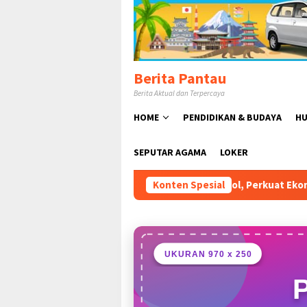
Loncat
ke
konten
Berita Pantau
Berita Aktual dan Terpercaya
HOME
PENDIDIKAN & BUDAYA
HU
SEPUTAR AGAMA
LOKER
Hewan Jonggol, Perkuat Ekonomi Peternakan dan Dukung Penge
Konten Spesial
UKURAN 970 x 250