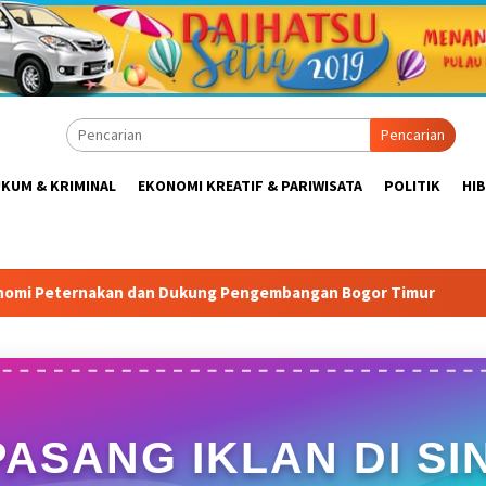
Pencarian
KUM & KRIMINAL
EKONOMI KREATIF & PARIWISATA
POLITIK
HI
mbangan Bogor Timur
Tabrak Aturan & Tantang Satpol PP
PASANG IKLAN DI SIN