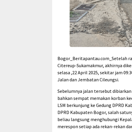
Bogor_Beritapantau.com_Setelah ram
Citereup-Sukamakmur, akhirnya diker
selasa ,22 April 2025, sekitar jam 09
Jalan dan Jembatan Cileungsi.
Sebelumnya jalan tersebut dibiarkan r
bahkan sempat memakan korban kecel
LSM berkunjung ke Gedung DPRD Ka
DPRD Kabupaten Bogor, salah satuny
beliau langsung menghubungi Kepal
merespon setiap ada rekan-rekan da