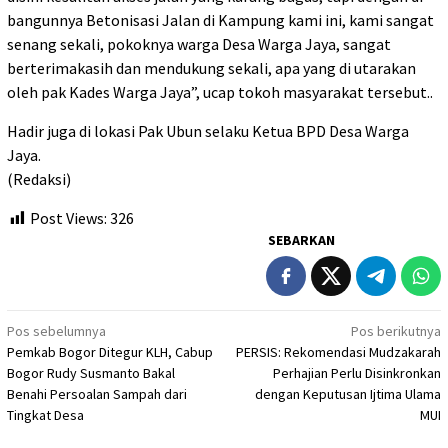
bangunnya Betonisasi Jalan di Kampung kami ini, kami sangat
senang sekali, pokoknya warga Desa Warga Jaya, sangat
berterimakasih dan mendukung sekali, apa yang di utarakan
oleh pak Kades Warga Jaya”, ucap tokoh masyarakat tersebut..
Hadir juga di lokasi Pak Ubun selaku Ketua BPD Desa Warga
Jaya.
(Redaksi)
Post Views:
326
SEBARKAN
Navigasi
Pos sebelumnya
Pos berikutnya
Pemkab Bogor Ditegur KLH, Cabup
PERSIS: Rekomendasi Mudzakarah
pos
Bogor Rudy Susmanto Bakal
Perhajian Perlu Disinkronkan
Benahi Persoalan Sampah dari
dengan Keputusan Ijtima Ulama
Tingkat Desa
MUI