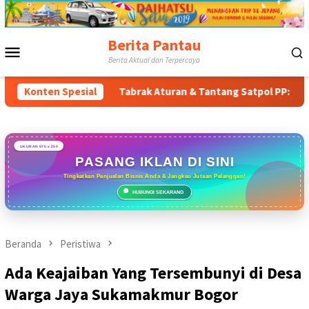
Loncat
ke
konten
Berita Pantau
Menu
Berita Aktual dan Terpercaya
Mobile
Konten Spesial
Tabrak Aturan & Tantang Satpol PP: Pembangunan Tower 
UKURAN 970 x 250
PASANG IKLAN DI SINI
Tingkatkan Penjualan Bisnis Anda & Jangkau Jutaan Pelanggan!
HUBUNGI SEKARANG
Beranda
Peristiwa
Ada Keajaiban Yang Tersembunyi di Desa
Warga Jaya Sukamakmur Bogor