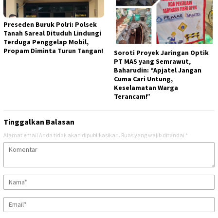
Preseden Buruk Polri: Polsek
Tanah Sareal Dituduh Lindungi
Terduga Penggelap Mobil,
Propam Diminta Turun Tangan!
Soroti Proyek Jaringan Optik
PT MAS yang Semrawut,
Baharudin: “Apjatel Jangan
Cuma Cari Untung,
Keselamatan Warga
Terancam!”
Tinggalkan Balasan
Alamat email Anda tidak akan dipublikasikan.
Ruas yang wajib ditandai
*