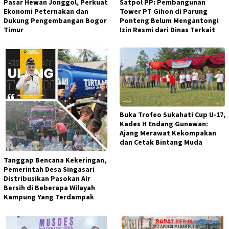
Pasar Hewan Jonggol, Perkuat
Satpol PP: Pembangunan
Ekonomi Peternakan dan
Tower PT Gihon di Parung
Dukung Pengembangan Bogor
Ponteng Belum Mengantongi
Timur
Izin Resmi dari Dinas Terkait
Buka Trofeo Sukahati Cup U-17,
Kades H Endang Gunawan:
Ajang Merawat Kekompakan
dan Cetak Bintang Muda
Tanggap Bencana Kekeringan,
Pemerintah Desa Singasari
Distribusikan Pasokan Air
Bersih di Beberapa Wilayah
Kampung Yang Terdampak