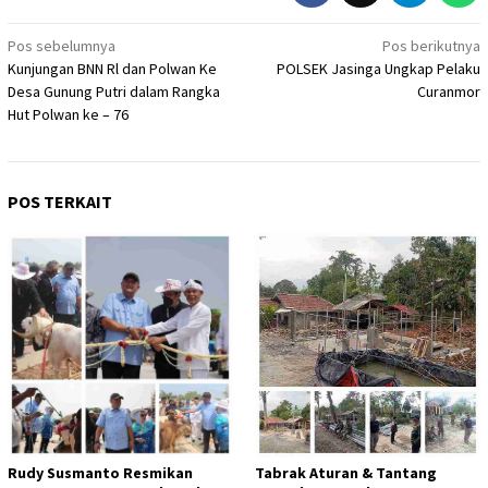
Navigasi
Pos sebelumnya
Pos berikutnya
Kunjungan BNN Rl dan Polwan Ke
POLSEK Jasinga Ungkap Pelaku
pos
Desa Gunung Putri dalam Rangka
Curanmor
Hut Polwan ke – 76
POS TERKAIT
Rudy Susmanto Resmikan
Tabrak Aturan & Tantang