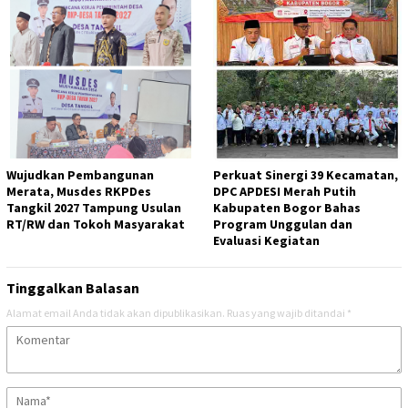
Wujudkan Pembangunan
Perkuat Sinergi 39 Kecamatan,
Merata, Musdes RKPDes
DPC APDESI Merah Putih
Tangkil 2027 Tampung Usulan
Kabupaten Bogor Bahas
RT/RW dan Tokoh Masyarakat
Program Unggulan dan
Evaluasi Kegiatan
Tinggalkan Balasan
Alamat email Anda tidak akan dipublikasikan.
Ruas yang wajib ditandai
*