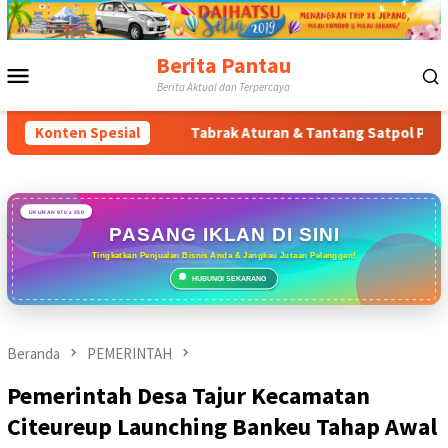
Loncat
ke
konten
Berita Pantau
Menu
Berita Aktual dan Terpercaya
Mobile
Timur
Konten Spesial
Tabrak Aturan & Tantang Satpol PP: Pembangunan T
UKURAN 970 x 250
PASANG IKLAN DI SINI
Tingkatkan Penjualan Bisnis Anda & Jangkau Jutaan Pelanggan!
HUBUNGI SEKARANG
Beranda
PEMERINTAH
Pemerintah Desa Tajur Kecamatan
Citeureup Launching Bankeu Tahap Awal