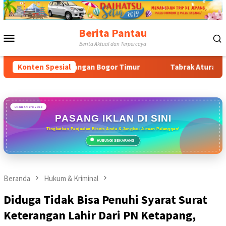
Loncat
ke
konten
Berita Pantau
Menu
Berita Aktual dan Terpercaya
Mobile
mbangan Bogor Timur
Konten Spesial
Tabrak Aturan & Tantang Satpol P
UKURAN 970 x 250
PASANG IKLAN DI SINI
Tingkatkan Penjualan Bisnis Anda & Jangkau Jutaan Pelanggan!
HUBUNGI SEKARANG
Beranda
Hukum & Kriminal
Diduga Tidak Bisa Penuhi Syarat Surat
Keterangan Lahir Dari PN Ketapang,