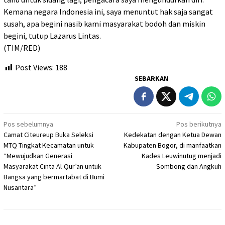
Kemana negara Indonesia ini, saya menuntut hak saja sangat
susah, apa begini nasib kami masyarakat bodoh dan miskin
begini, tutup Lazarus Lintas.
(TIM/RED)
Post Views:
188
SEBARKAN
Navigasi
Pos sebelumnya
Pos berikutnya
Camat Citeureup Buka Seleksi
Kedekatan dengan Ketua Dewan
pos
MTQ Tingkat Kecamatan untuk
Kabupaten Bogor, di manfaatkan
“Mewujudkan Generasi
Kades Leuwinutug menjadi
Masyarakat Cinta Al-Qur’an untuk
Sombong dan Angkuh
Bangsa yang bermartabat di Bumi
Nusantara”