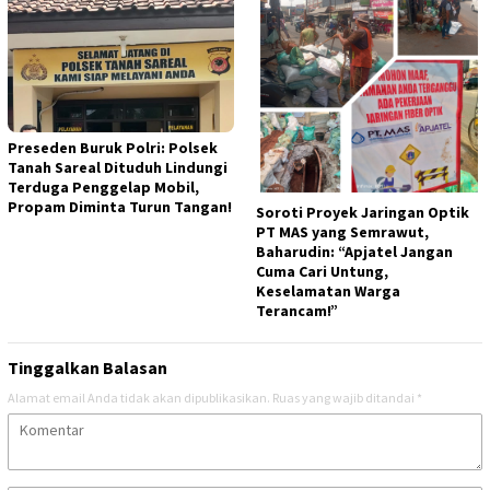
Preseden Buruk Polri: Polsek
Tanah Sareal Dituduh Lindungi
Terduga Penggelap Mobil,
Propam Diminta Turun Tangan!
Soroti Proyek Jaringan Optik
PT MAS yang Semrawut,
Baharudin: “Apjatel Jangan
Cuma Cari Untung,
Keselamatan Warga
Terancam!”
Tinggalkan Balasan
Alamat email Anda tidak akan dipublikasikan.
Ruas yang wajib ditandai
*