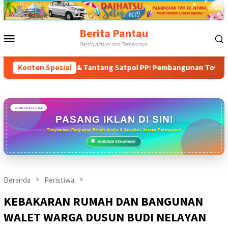
Loncat
ke
konten
Berita Pantau
Menu
Berita Aktual dan Terpercaya
Mobile
ak Aturan & Tantang Satpol PP: Pembangunan Tower PT Gihon di 
Konten Spesial
UKURAN 970 x 250
PASANG IKLAN DI SINI
Tingkatkan Penjualan Bisnis Anda & Jangkau Jutaan Pelanggan!
HUBUNGI SEKARANG
Beranda
Peristiwa
KEBAKARAN RUMAH DAN BANGUNAN
WALET WARGA DUSUN BUDI NELAYAN