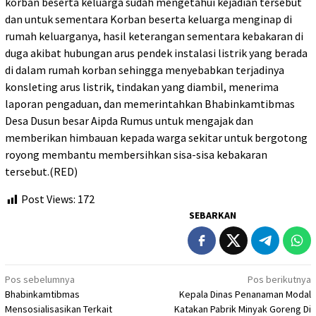
korban beserta keluarga sudah mengetahui kejadian tersebut
dan untuk sementara Korban beserta keluarga menginap di
rumah keluarganya, hasil keterangan sementara kebakaran di
duga akibat hubungan arus pendek instalasi listrik yang berada
di dalam rumah korban sehingga menyebabkan terjadinya
konsleting arus listrik, tindakan yang diambil, menerima
laporan pengaduan, dan memerintahkan Bhabinkamtibmas
Desa Dusun besar Aipda Rumus untuk mengajak dan
memberikan himbauan kepada warga sekitar untuk bergotong
royong membantu membersihkan sisa-sisa kebakaran
tersebut.(RED)
Post Views:
172
SEBARKAN
Navigasi
Pos sebelumnya
Pos berikutnya
Bhabinkamtibmas
Kepala Dinas Penanaman Modal
pos
Mensosialisasikan Terkait
Katakan Pabrik Minyak Goreng Di