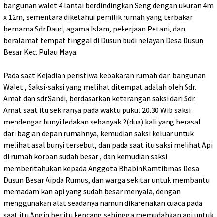
bangunan walet 4 lantai berdindingkan Seng dengan ukuran 4m
x 12m, sementara diketahui pemilik rumah yang terbakar
bernama Sdr.Daud, agama Islam, pekerjaan Petani, dan
‎beralamat tempat tinggal di Dusun budi nelayan Desa Dusun
Besar Kec. Pulau Maya.
Pada saat Kejadian peristiwa kebakaran rumah dan bangunan
Walet , Saksi-saksi yang melihat ditempat adalah oleh Sdr.
Amat dan sdr.Sandi, berdasarkan keterangan saksi dari Sdr.
Amat saat itu sekiranya pada waktu pukul 20.30 Wib saksi
mendengar bunyi ledakan sebanyak 2(dua) kali yang berasal
dari bagian depan rumahnya, kemudian saksi keluar untuk
melihat asal bunyi tersebut, dan pada saat itu saksi melihat Api
di rumah korban sudah besar , dan kemudian saksi
memberitahukan kepada Anggota BhabinKamtibmas Desa
Dusun Besar Aipda Rumus, dan warga sekitar untuk membantu
memadam kan api yang sudah besar menyala, dengan
menggunakan alat seadanya namun dikarenakan cuaca pada
saat itu Angin begitu kencang sehingga memudahkan api untuk