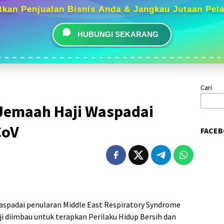
tkan Penjualan Bisnis Anda & Jangkau Jutaan Pel
HUBUNGI SEKARANG
Cari
Jemaah Haji Waspadai
CoV
FACEB
aspadai penularan Middle East Respiratory Syndrome
i diimbau untuk terapkan Perilaku Hidup Bersih dan