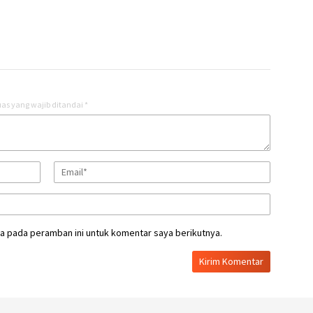
Baharudin: “Apjatel Jangan
Cuma Cari Untung,
Keselamatan Warga
Terancam!”
as yang wajib ditandai
*
a pada peramban ini untuk komentar saya berikutnya.