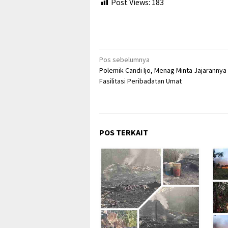
Post Views:
183
Navigasi
Pos sebelumnya
Polemik Candi Ijo, Menag Minta Jajarannya 
pos
Fasilitasi Peribadatan Umat
POS TERKAIT