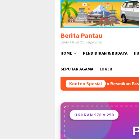
Loncat
ke
konten
Berita Pantau
Berita Aktual dan Terpercaya
HOME
PENDIDIKAN & BUDAYA
HU
SEPUTAR AGAMA
LOKER
Rudy Susmanto Resmikan Pasar Hewan Jonggol, Perkua
Konten Spesial
UKURAN 970 x 250