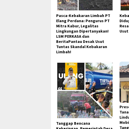
Pasca-Kebakaran Limbah PT
Keba
Elang Perdana: Pengurus PT
Didu
Mitra Kabur, Legalitas
Resa
Lingkungan Dipertanyakan!
Usut
LSM PERKASA dan
BeritaPantau Desak Usut
Tuntas Skandal Kebakaran
Limbah!
Pres
Tana
Lind
Mobi
Tanggap Bencana
Tang
Kekeringan, Pemerintah Desa