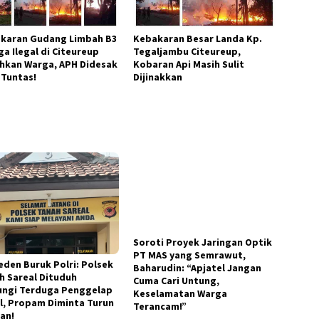
karan Gudang Limbah B3
Kebakaran Besar Landa Kp.
ga Ilegal di Citeureup
Tegaljambu Citeureup,
hkan Warga, APH Didesak
Kobaran Api Masih Sulit
 Tuntas!
Dijinakkan
eden Buruk Polri: Polsek
h Sareal Dituduh
ungi Terduga Penggelap
l, Propam Diminta Turun
Soroti Proyek Jaringan Optik
an!
PT MAS yang Semrawut,