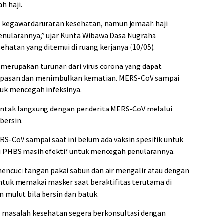
h haji.
kegawatdaruratan kesehatan, namun jemaah haji
enularannya,” ujar Kunta Wibawa Dasa Nugraha
ehatan yang ditemui di ruang kerjanya (10/05).
merupakan turunan dari virus corona yang dapat
apasan dan menimbulkan kematian. MERS-CoV sampai
ntuk mencegah infeksinya.
ontak langsung dengan penderita MERS-CoV melalui
bersin.
-CoV sampai saat ini belum ada vaksin spesifik untuk
tu PHBS masih efektif untuk mencegah penularannya.
mencuci tangan pakai sabun dan air mengalir atau dengan
 untuk memakai masker saat beraktifitas terutama di
mulut bila bersin dan batuk.
ki masalah kesehatan segera berkonsultasi dengan