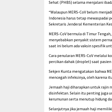
Sehat (PHBS) selama menjalani ibada
“Walaupun MERS-CoV belum menjadi 
Indonesia harus tetap mewaspadai p
Sekretaris Jenderal Kementerian Kes
MERS-CoV bermula di Timur Tengah, 
menyebabkan penyakit sistem pern
saat ini belum ada vaksin spesifik u
Cara penularan MERS-CoV melalui k
percikan dahak (droplet) saat pasien 
Sekjen Kunta mengatakan bahwa MERS
mencegah infeksinya, oleh karena i
Jemaah haji diharapkan untuk rajin 
disinfektan. Selain itu penting juga
kerumunan serta menutup hidung dan 
Selanjutnya jika jemaah haji memili