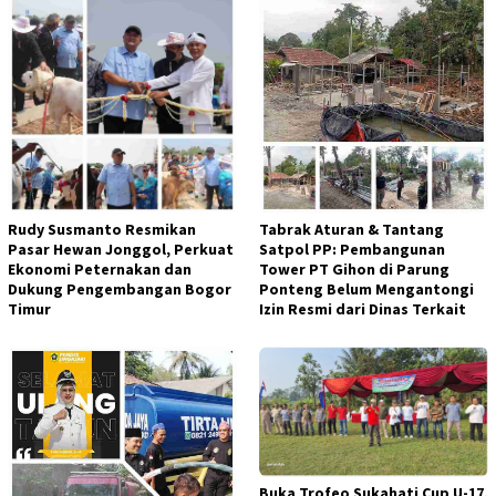
Rudy Susmanto Resmikan
Tabrak Aturan & Tantang
Pasar Hewan Jonggol, Perkuat
Satpol PP: Pembangunan
Ekonomi Peternakan dan
Tower PT Gihon di Parung
Dukung Pengembangan Bogor
Ponteng Belum Mengantongi
Timur
Izin Resmi dari Dinas Terkait
Buka Trofeo Sukahati Cup U-17,