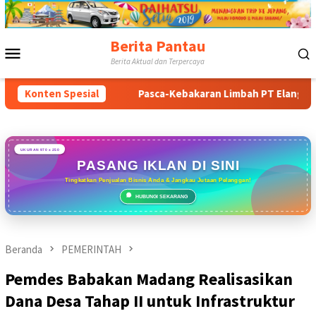
Loncat
ke
konten
Berita Pantau
Menu
Berita Aktual dan Terpercaya
Mobile
k
Konten Spesial
Pasca-Kebakaran Limbah PT Elang Perdana: Pengurus P
UKURAN 970 x 250
PASANG IKLAN DI SINI
Tingkatkan Penjualan Bisnis Anda & Jangkau Jutaan Pelanggan!
HUBUNGI SEKARANG
Beranda
PEMERINTAH
Pemdes Babakan Madang Realisasikan
Dana Desa Tahap II untuk Infrastruktur