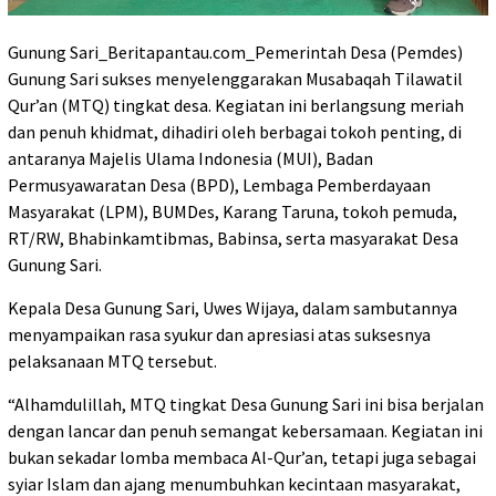
Gunung Sari_Beritapantau.com_Pemerintah Desa (Pemdes)
Gunung Sari sukses menyelenggarakan Musabaqah Tilawatil
Qur’an (MTQ) tingkat desa. Kegiatan ini berlangsung meriah
dan penuh khidmat, dihadiri oleh berbagai tokoh penting, di
antaranya Majelis Ulama Indonesia (MUI), Badan
Permusyawaratan Desa (BPD), Lembaga Pemberdayaan
Masyarakat (LPM), BUMDes, Karang Taruna, tokoh pemuda,
RT/RW, Bhabinkamtibmas, Babinsa, serta masyarakat Desa
Gunung Sari.
Kepala Desa Gunung Sari, Uwes Wijaya, dalam sambutannya
menyampaikan rasa syukur dan apresiasi atas suksesnya
pelaksanaan MTQ tersebut.
“Alhamdulillah, MTQ tingkat Desa Gunung Sari ini bisa berjalan
dengan lancar dan penuh semangat kebersamaan. Kegiatan ini
bukan sekadar lomba membaca Al-Qur’an, tetapi juga sebagai
syiar Islam dan ajang menumbuhkan kecintaan masyarakat,