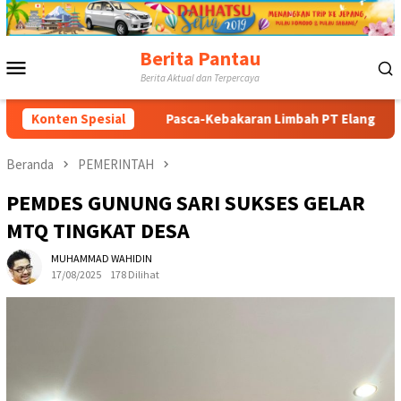
Loncat
ke
konten
Berita Pantau
Menu
Berita Aktual dan Terpercaya
Mobile
ik
Konten Spesial
Pasca-Kebakaran Limbah PT Elang Perdana: Pengurus P
Beranda
PEMERINTAH
PEMDES GUNUNG SARI SUKSES GELAR
MTQ TINGKAT DESA
MUHAMMAD WAHIDIN
17/08/2025
178 Dilihat