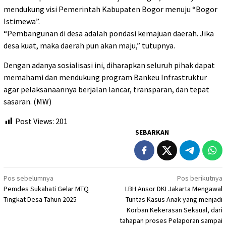
mendukung visi Pemerintah Kabupaten Bogor menuju “Bogor
Istimewa”.
“Pembangunan di desa adalah pondasi kemajuan daerah. Jika
desa kuat, maka daerah pun akan maju,” tutupnya.
Dengan adanya sosialisasi ini, diharapkan seluruh pihak dapat
memahami dan mendukung program Bankeu Infrastruktur
agar pelaksanaannya berjalan lancar, transparan, dan tepat
sasaran. (MW)
Post Views:
201
SEBARKAN
Navigasi
Pos sebelumnya
Pos berikutnya
Pemdes Sukahati Gelar MTQ
LBH Ansor DKI Jakarta Mengawal
pos
Tingkat Desa Tahun 2025
Tuntas Kasus Anak yang menjadi
Korban Kekerasan Seksual, dari
tahapan proses Pelaporan sampai