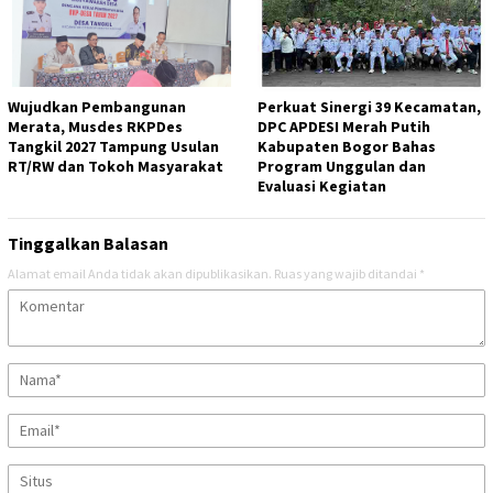
Wujudkan Pembangunan
Perkuat Sinergi 39 Kecamatan,
Merata, Musdes RKPDes
DPC APDESI Merah Putih
Tangkil 2027 Tampung Usulan
Kabupaten Bogor Bahas
RT/RW dan Tokoh Masyarakat
Program Unggulan dan
Evaluasi Kegiatan
Tinggalkan Balasan
Alamat email Anda tidak akan dipublikasikan.
Ruas yang wajib ditandai
*