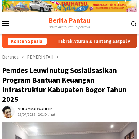
Loncat
ke
konten
Berita Pantau
Menu
Berita Aktual dan Terpercaya
Mobile
Timur
Konten Spesial
Tabrak Aturan & Tantang Satpol PP: Pembangunan T
Beranda
PEMERINTAH
Pemdes Leuwinutug Sosialisasikan
Program Bantuan Keuangan
Infrastruktur Kabupaten Bogor Tahun
2025
MUHAMMAD WAHIDIN
23/07/2025
201 Dilihat