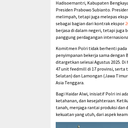
Hadisoemantri, Kabupaten Bengkayang
Presiden Prabowo Subianto. Preside
melimpah, tetapi juga melepas ekspo
sebagai bagian dari kontrak ekspor
2
berjasa di dalam negeri, tetapi juga
panggung perdagangan internasiona
Komitmen Polri tidak berhenti pada
penyimpanan bekerja sama dengan Bul
ditargetkan selesai Agustus 2025. Di
47 unit feedmill di 17 provinsi, ser
Selatan) dan Lamongan (Jawa Timur) 
Asia Tenggara.
Bagi Haidar Alwi, inisiatif Polri ini 
ketahanan, dan kesejahteraan. Keti
tanah, menjaga rantai produksi dan
kekuatan yang utuh, dari aspek keam