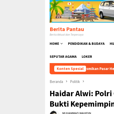
Loncat
ke
konten
Berita Pantau
Berita Aktual dan Terpercaya
HOME
PENDIDIKAN & BUDAYA
HU
SEPUTAR AGAMA
LOKER
usmanto Resmikan Pasar Hewan Jonggol, Perkuat Ekonomi Pet
Konten Spesial
Beranda
Politik
Haidar Alwi: Polr
Bukti Kepemimpina
MUHAMMAD WAHIDIN