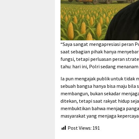
“Saya sangat mengapresiasi peran Pol
saat sebagian pihak hanya menyebar 
fungsi, tetapi perluasan peran stra
tahu: hari ini, Polri sedang menanam
Ia pun mengajak publik untuk tidak m
sebuah bangsa hanya bisa maju bila 
membangun, bukan sekadar menjaga. 
ditekan, tetapi saat rakyat hidup se
membuktikan bahwa menjaga pangan a
masyarakat yang menjaga kepercayaan
Post Views:
191