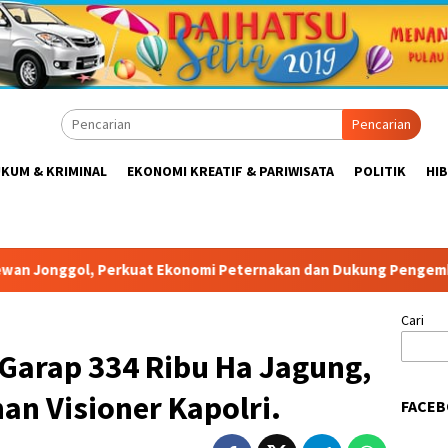
Pencarian
KUM & KRIMINAL
EKONOMI KREATIF & PARIWISATA
POLITIK
HI
ernakan dan Dukung Pengembangan Bogor Timur
Tabrak A
Cari
i Garap 334 Ribu Ha Jagung,
n Visioner Kapolri.
FACEB