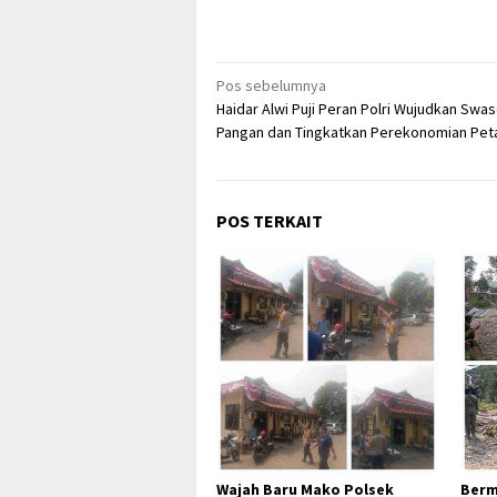
Navigasi
Pos sebelumnya
Haidar Alwi Puji Peran Polri Wujudkan Sw
pos
Pangan dan Tingkatkan Perekonomian Pet
POS TERKAIT
Wajah Baru Mako Polsek
Berm