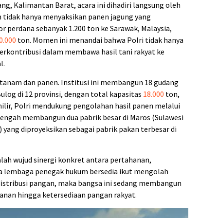
, Kalimantan Barat, acara ini dihadiri langsung oleh
n tidak hanya menyaksikan panen jagung yang
r perdana sebanyak 1.200 ton ke Sarawak, Malaysia,
0.000
ton. Momen ini menandai bahwa Polri tidak hanya
 berkontribusi dalam membawa hasil tani rakyat ke
l.
 tanam dan panen. Institusi ini membangun 18 gudang
og di 12 provinsi, dengan total kapasitas
18.000
ton,
 hilir, Polri mendukung pengolahan hasil panen melalui
ta tengah membangun dua pabrik besar di Maros (Sulawesi
yang diproyeksikan sebagai pabrik pakan terbesar di
adalah wujud sinergi konkret antara pertahanan,
ka lembaga penegak hukum bersedia ikut mengolah
 distribusi pangan, maka bangsa ini sedang membangun
anan hingga ketersediaan pangan rakyat.