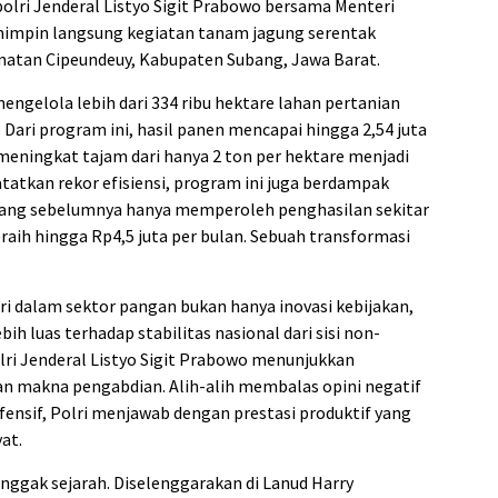
apolri Jenderal Listyo Sigit Prabowo bersama Menteri
impin langsung kegiatan tanam jagung serentak
amatan Cipeundeuy, Kabupaten Subang, Jawa Barat.
mengelola lebih dari 334 ribu hektare lahan pertanian
. Dari program ini, hasil panen mencapai hingga 2,54 juta
 meningkat tajam dari hanya 2 ton per hektare menjadi
tatkan rekor efisiensi, program ini juga berdampak
 yang sebelumnya hanya memperoleh penghasilan sekitar
raih hingga Rp4,5 juta per bulan. Sebuah transformasi
lri dalam sektor pangan bukan hanya inovasi kebijakan,
h luas terhadap stabilitas nasional dari sisi non-
lri Jenderal Listyo Sigit Prabowo menunjukkan
 makna pengabdian. Alih-alih membalas opini negatif
fensif, Polri menjawab dengan prestasi produktif yang
at.
onggak sejarah. Diselenggarakan di Lanud Harry