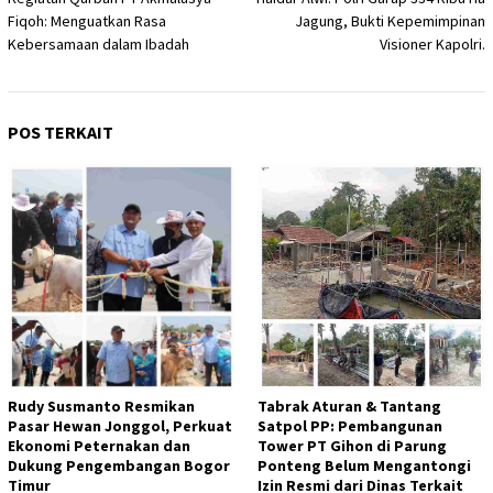
pos
Fiqoh: Menguatkan Rasa
Jagung, Bukti Kepemimpinan
Kebersamaan dalam Ibadah
Visioner Kapolri.
POS TERKAIT
Rudy Susmanto Resmikan
Tabrak Aturan & Tantang
Pasar Hewan Jonggol, Perkuat
Satpol PP: Pembangunan
Ekonomi Peternakan dan
Tower PT Gihon di Parung
Dukung Pengembangan Bogor
Ponteng Belum Mengantongi
Timur
Izin Resmi dari Dinas Terkait