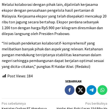
Melalui kolaborasi dengan pihak lain, dijalinlah kerjasama
ekspor dengan perusahaan pengelola hasil pertanian di
Malaysia. Kerjasama ekspor yang telah disepakati mencakup 20
ribu ton jagung secara bertahap. Ekspor perdana sebanyak
1.200 ton dengan harga Rp5.900 per kilogram diresmikan dan
dilepas langsung oleh Presiden Prabowo.
“Ini sebuah pendekatan kolaboratif-komprehensif yang
melibatkan banyak pihak dan aspek yang relevan. Ketahanan
pangan mendukung terciptanya stabilitas keamanan dalam
negeri sehingga pembangunan dapat berjalan optimal sesuai
yang dicita-citakan,” pungkas R Haidar Alwi. (Redaksi)
Post Views:
184
SEBARKAN
Navigasi
Pos sebelumnya
Pos berikutnya
Kegiatan Qurban PT Akmalusya
Haidar Alwi: Polri Garap 334 Ribu Ha