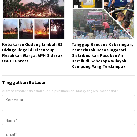
Kebakaran Gudang Limbah B3
Tanggap Bencana Kekeringan,
Diduga Ilegal di Citeureup
Pemerintah Desa Singasari
Resahkan Warga, APH Didesak
Distribusikan Pasokan Air
Usut Tuntas!
Bersih di Beberapa Wilayah
Kampung Yang Terdampak
Tinggalkan Balasan
Alamat email Anda tidak akan dipublikasikan.
Ruas yang wajib ditandai
*