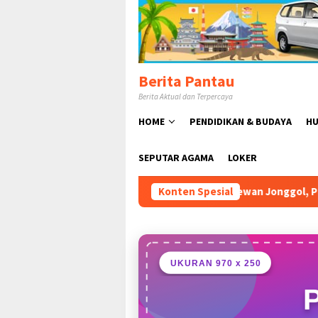
Loncat
ke
konten
Berita Pantau
Berita Aktual dan Terpercaya
HOME
PENDIDIKAN & BUDAYA
HU
SEPUTAR AGAMA
LOKER
ikan Pasar Hewan Jonggol, Perkuat Ekonomi Peternakan dan D
Konten Spesial
UKURAN 970 x 250