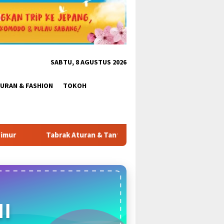
SABTU, 8 AGUSTUS 2026
BURAN & FASHION
TOKOH
ng Satpol PP: Pembangunan Tower PT Gihon di Parung Ponteng Be
I