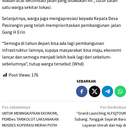
ibadah atas betonisasi jalan yang dilakukan ini”, tutur salah
satu warga sekitar lokasi.
Selanjutnya, warga juga mengapresiasi kepada Kepala Desa
Pasirangin yang telah memprioritaskan pembangunan jalan
Gang H Erin
“Semoga di tahun depan bisa ada lagi pembangunan
infrastruktur lainnya, supaya masyarakat bisa maju, ekonomi
lancar dan semoga menjadi lebih baik lagi dari sebelum-
sebelumnya”, tutup warga tersebut.(Whd)
Post Views:
176
SEBARKAN
Navigasi
Pos sebelumnya
Pos berikutnya
UNTUK MENINGKATKAN EKONOMI,
“Grand Launching ALFIQTOUR
pos
PEMDes TARIKOLOT LAKSANAKAN
Subang: Tonggak Sejarah Baru
MUSDES KOPERASI MERAH PUTIH
Layanan Umrah dan Haji di