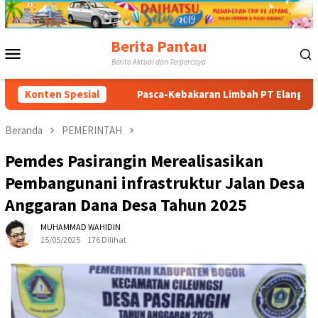
Loncat
ke
konten
Berita Pantau
Menu
Berita Aktual dan Terpercaya
Mobile
ik
Konten Spesial
Pasca-Kebakaran Limbah PT Elang Perdana: Pengurus 
Beranda
PEMERINTAH
Pemdes Pasirangin Merealisasikan
Pembangunani infrastruktur Jalan Desa
Anggaran Dana Desa Tahun 2025
MUHAMMAD WAHIDIN
15/05/2025
176 Dilihat