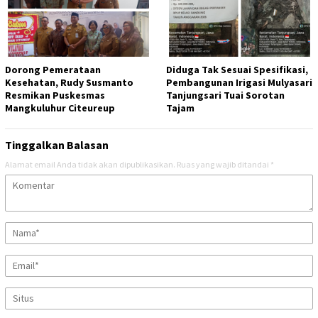
Dorong Pemerataan
Diduga Tak Sesuai Spesifikasi,
Kesehatan, Rudy Susmanto
Pembangunan Irigasi Mulyasari
Resmikan Puskesmas
Tanjungsari Tuai Sorotan
Mangkuluhur Citeureup
Tajam​
Tinggalkan Balasan
Alamat email Anda tidak akan dipublikasikan.
Ruas yang wajib ditandai
*