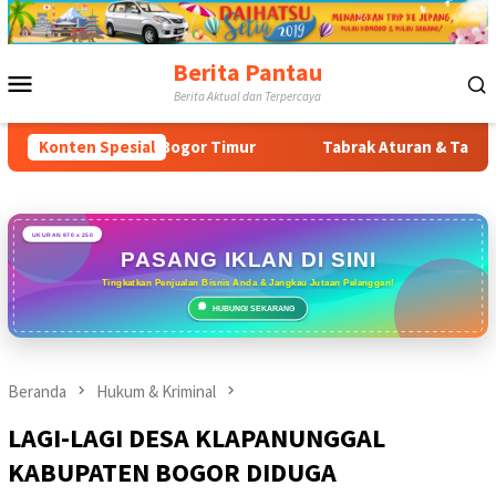
Loncat
ke
konten
Berita Pantau
Menu
Berita Aktual dan Terpercaya
Mobile
ngan Bogor Timur
Konten Spesial
Tabrak Aturan & Tantang Satpol PP: P
UKURAN 970 x 250
PASANG IKLAN DI SINI
Tingkatkan Penjualan Bisnis Anda & Jangkau Jutaan Pelanggan!
HUBUNGI SEKARANG
Beranda
Hukum & Kriminal
LAGI-LAGI DESA KLAPANUNGGAL
KABUPATEN BOGOR DIDUGA