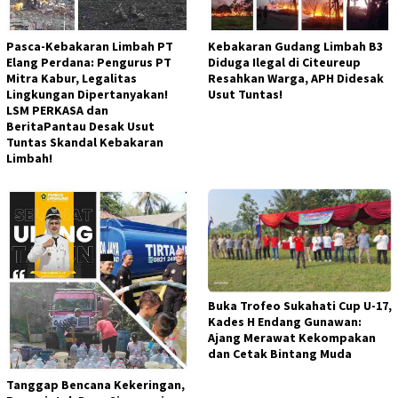
Pasca-Kebakaran Limbah PT
Kebakaran Gudang Limbah B3
Elang Perdana: Pengurus PT
Diduga Ilegal di Citeureup
Mitra Kabur, Legalitas
Resahkan Warga, APH Didesak
Lingkungan Dipertanyakan!
Usut Tuntas!
LSM PERKASA dan
BeritaPantau Desak Usut
Tuntas Skandal Kebakaran
Limbah!
Buka Trofeo Sukahati Cup U-17,
Kades H Endang Gunawan:
Ajang Merawat Kekompakan
dan Cetak Bintang Muda
Tanggap Bencana Kekeringan,