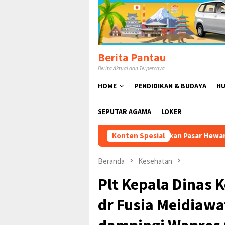
Loncat
ke
konten
Berita Pantau
Berita Aktual dan Terpercaya
HOME
PENDIDIKAN & BUDAYA
HU
SEPUTAR AGAMA
LOKER
Rudy Susmanto Resmikan Pasar Hewan Jonggol, Perkuat Ekono
Konten Spesial
Beranda
Kesehatan
Plt Kepala Dinas
dr Fusia Meidiaw