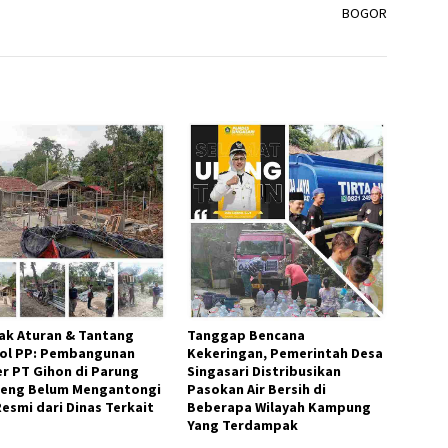
BOGOR
ak Aturan & Tantang
Tanggap Bencana
ol PP: Pembangunan
Kekeringan, Pemerintah Desa
r PT Gihon di Parung
Singasari Distribusikan
eng Belum Mengantongi
Pasokan Air Bersih di
Resmi dari Dinas Terkait
Beberapa Wilayah Kampung
Yang Terdampak