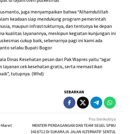
apat di layani oleh puskesmas
 Susmanto, juga menyampaikan bahwa “Alhamdulillah
 dalam keadaan siap mendukung program pemerintah
anusia, maupun infrastrukturnya, dan tentunya ke depan
ama kualitas layanannya, meskipun kegiatan kunjungan ini
uskesmas cukup baik, sebenarnya pagi ini kami ada
anto selaku Bupati Bogor
pala Dinas Kesehatan pesan dari Pak Wapres yaitu “agar
 layanan cek kesehatan gratis, serta memastikan
baik”, tutupnya. (Whd)
SEBARKAN
Pos berikutnya
9 Maret
MENTERI PERDAGANGAN DAN TEAM SEGEL SPBU
3416712 DI SUKARAJA JALAN ALTERNATIF SENTUL