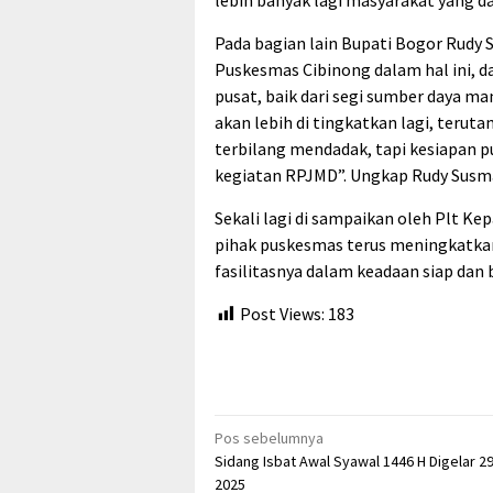
lebih banyak lagi masyarakat yang d
Pada bagian lain Bupati Bogor Rudy
Puskesmas Cibinong dalam hal ini,
pusat, baik dari segi sumber daya m
akan lebih di tingkatkan lagi, terut
terbilang mendadak, tapi kesiapan p
kegiatan RPJMD”. Ungkap Rudy Susm
Sekali lagi di sampaikan oleh Plt Ke
pihak puskesmas terus meningkatkan
fasilitasnya dalam keadaan siap dan 
Post Views:
183
Navigasi
Pos sebelumnya
Sidang Isbat Awal Syawal 1446 H Digelar 2
pos
2025