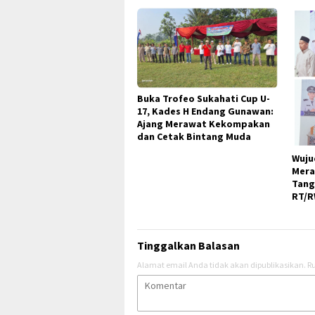
Buka Trofeo Sukahati Cup U-
17, Kades H Endang Gunawan:
Ajang Merawat Kekompakan
dan Cetak Bintang Muda
Wuju
Mera
Tang
RT/R
Tinggalkan Balasan
Alamat email Anda tidak akan dipublikasikan.
Ru