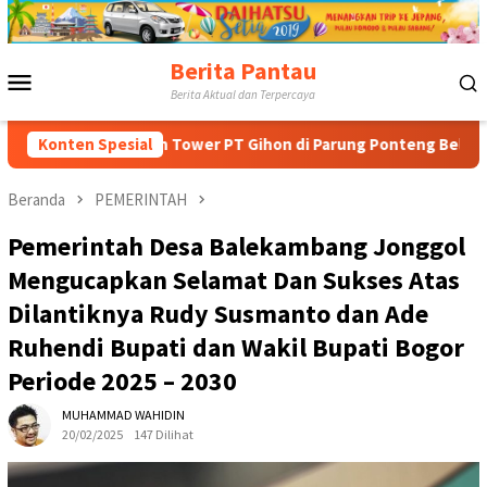
Loncat
ke
konten
Berita Pantau
Menu
Berita Aktual dan Terpercaya
Mobile
bangunan Tower PT Gihon di Parung Ponteng Belum Mengantongi I
Konten Spesial
Beranda
PEMERINTAH
Pemerintah Desa Balekambang Jonggol
Mengucapkan Selamat Dan Sukses Atas
Dilantiknya Rudy Susmanto dan Ade
Ruhendi Bupati dan Wakil Bupati Bogor
Periode 2025 – 2030
MUHAMMAD WAHIDIN
20/02/2025
147 Dilihat