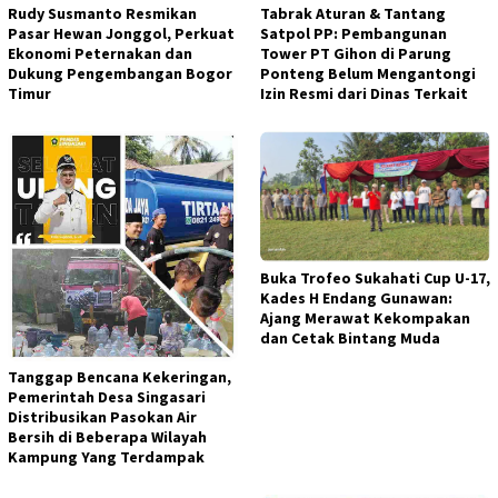
Rudy Susmanto Resmikan
Tabrak Aturan & Tantang
Pasar Hewan Jonggol, Perkuat
Satpol PP: Pembangunan
Ekonomi Peternakan dan
Tower PT Gihon di Parung
Dukung Pengembangan Bogor
Ponteng Belum Mengantongi
Timur
Izin Resmi dari Dinas Terkait
Buka Trofeo Sukahati Cup U-17,
Kades H Endang Gunawan:
Ajang Merawat Kekompakan
dan Cetak Bintang Muda
Tanggap Bencana Kekeringan,
Pemerintah Desa Singasari
Distribusikan Pasokan Air
Bersih di Beberapa Wilayah
Kampung Yang Terdampak