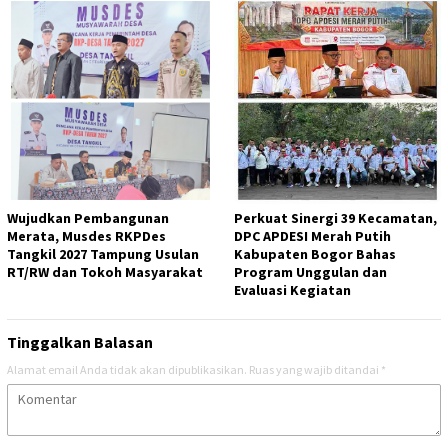
Wujudkan Pembangunan
Perkuat Sinergi 39 Kecamatan,
Merata, Musdes RKPDes
DPC APDESI Merah Putih
Tangkil 2027 Tampung Usulan
Kabupaten Bogor Bahas
RT/RW dan Tokoh Masyarakat
Program Unggulan dan
Evaluasi Kegiatan
Tinggalkan Balasan
Alamat email Anda tidak akan dipublikasikan.
Ruas yang wajib ditandai
*