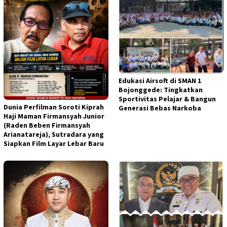
Edukasi Airsoft di SMAN 1
Bojonggede: Tingkatkan
Sportivitas Pelajar & Bangun
Dunia Perfilman Soroti Kiprah
Generasi Bebas Narkoba
Haji Maman Firmansyah Junior
(Raden Beben Firmansyah
Arianatareja), Sutradara yang
Siapkan Film Layar Lebar Baru