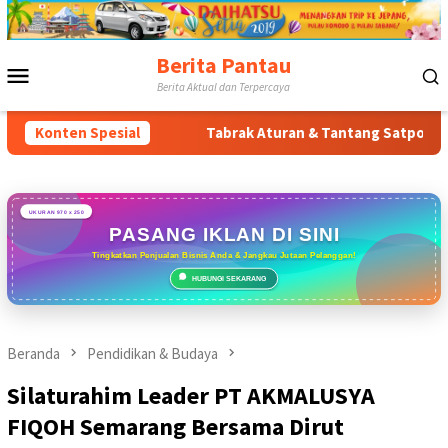
Loncat
ke
konten
Berita Pantau
Menu
Berita Aktual dan Terpercaya
Mobile
 Timur
Konten Spesial
Tabrak Aturan & Tantang Satpol PP: Pembangunan
UKURAN 970 x 250
PASANG IKLAN DI SINI
Tingkatkan Penjualan Bisnis Anda & Jangkau Jutaan Pelanggan!
HUBUNGI SEKARANG
Beranda
Pendidikan & Budaya
Silaturahim Leader PT AKMALUSYA
FIQOH Semarang Bersama Dirut