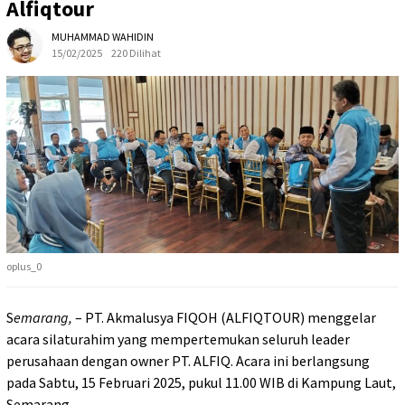
Alfiqtour
MUHAMMAD WAHIDIN
15/02/2025
220 Dilihat
oplus_0
S
emarang,
– PT. Akmalusya FIQOH (ALFIQTOUR) menggelar
acara silaturahim yang mempertemukan seluruh leader
perusahaan dengan owner PT. ALFIQ. Acara ini berlangsung
pada Sabtu, 15 Februari 2025, pukul 11.00 WIB di Kampung Laut,
Semarang.