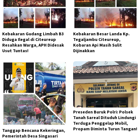
Kebakaran Gudang Limbah B3
Kebakaran Besar Landa Kp.
Diduga Ilegal di Citeureup
Tegaljambu Citeureup,
Resahkan Warga, APH Didesak
Kobaran Api Masih Sulit
Usut Tuntas!
Dijinakkan
Preseden Buruk Polri: Polsek
Tanah Sareal Dituduh Lindungi
Terduga Penggelap Mobil,
Propam Diminta Turun Tangan!
Tanggap Bencana Kekeringan,
Pemerintah Desa Singasari