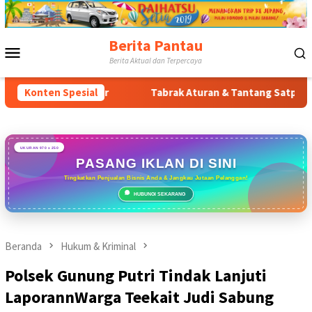
Loncat
ke
konten
Berita Pantau
Menu
Berita Aktual dan Terpercaya
Mobile
Bogor Timur
Konten Spesial
Tabrak Aturan & Tantang Satpol PP: Pemban
UKURAN 970 x 250
PASANG IKLAN DI SINI
Tingkatkan Penjualan Bisnis Anda & Jangkau Jutaan Pelanggan!
HUBUNGI SEKARANG
Beranda
Hukum & Kriminal
Polsek Gunung Putri Tindak Lanjuti
LaporannWarga Teekait Judi Sabung