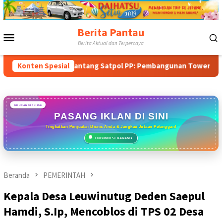
Loncat
ke
konten
Berita Pantau
Menu
Berita Aktual dan Terpercaya
Mobile
antang Satpol PP: Pembangunan Tower PT Gihon di Parung Ponte
Konten Spesial
UKURAN 970 x 250
PASANG IKLAN DI SINI
Tingkatkan Penjualan Bisnis Anda & Jangkau Jutaan Pelanggan!
HUBUNGI SEKARANG
Beranda
PEMERINTAH
Kepala Desa Leuwinutug Deden Saepul
Hamdi, S.Ip, Mencoblos di TPS 02 Desa