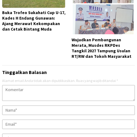
Buka Trofeo Sukahati Cup U-17,
Kades H Endang Gunawan:
Ajang Merawat Kekompakan
dan Cetak Bintang Muda
Wujudkan Pembangunan
Merata, Musdes RKPDes
Tangkil 2027 Tampung Usulan
RT/RW dan Tokoh Masyarakat
Tinggalkan Balasan
Alamat email Anda tidak akan dipublikasikan.
Ruas yang wajib ditandai
*