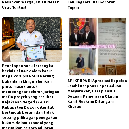
Resahkan Warga, APH Didesak
Tanjungsari Tuai Sorotan
Usut Tuntas!
Tajam​
Penetapan satu tersangka
berinisial BAP dalam kasus
mega korupsi RSUD Parung
BPI KPNPA RI Apresiasi Kapolda
bukanlah akhir, melainkan
Jambi Respons Cepat Aduan
pintu masuk untuk
Masyarakat, Harap Kasus
membongkar seluruh jaringan
Dugaan Pemerasan Oknum
mafia proyek yang terlibat.
Kanit Reskrim Ditangani
Kejaksaan Negeri (Kejari
Khusus
Kabupaten Bogor dituntut
bertindak berani dan tidak
tebang pilih agar penegakan
hukum dalam skandal yang
merugikan negara miliaran