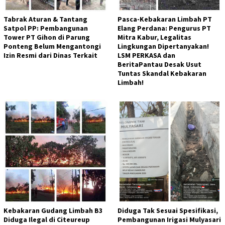
Tabrak Aturan & Tantang
Pasca-Kebakaran Limbah PT
Satpol PP: Pembangunan
Elang Perdana: Pengurus PT
Tower PT Gihon di Parung
Mitra Kabur, Legalitas
Ponteng Belum Mengantongi
Lingkungan Dipertanyakan!
Izin Resmi dari Dinas Terkait
LSM PERKASA dan
BeritaPantau Desak Usut
Tuntas Skandal Kebakaran
Limbah!
Kebakaran Gudang Limbah B3
Diduga Tak Sesuai Spesifikasi,
Diduga Ilegal di Citeureup
Pembangunan Irigasi Mulyasari