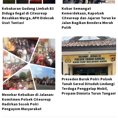
Kebakaran Gudang Limbah B3
Kobar Semangat
Diduga Ilegal di Citeureup
Kemerdekaan, Kapolsek
Resahkan Warga, APH Didesak
Citeureup dan Jajaran Turun ke
Usut Tuntas!
Jalan Bagikan Bendera Merah
Putih
Preseden Buruk Polri: Polsek
Tanah Sareal Dituduh Lindungi
Terduga Penggelap Mobil,
Propam Diminta Turun Tangan!
Menebar Kebaikan di Jalanan:
Komitmen Polsek Citeureup
Hadirkan Sosok Polri
Pengayom Masyarakat