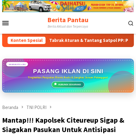
Loncat
ke
konten
Berita Pantau
Menu
Berita Aktual dan Terpercaya
Mobile
ur
Konten Spesial
Tabrak Aturan & Tantang Satpol PP: Pembangunan Towe
UKURAN 970 x 250
PASANG IKLAN DI SINI
Tingkatkan Penjualan Bisnis Anda & Jangkau Jutaan Pelanggan!
HUBUNGI SEKARANG
Beranda
TNI POLRI
Mantap!!! Kapolsek Citeureup Sigap &
Siagakan Pasukan Untuk Antisipasi