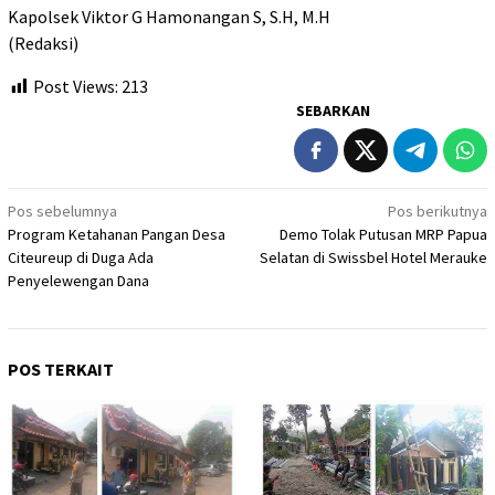
Kapolsek Viktor G Hamonangan S, S.H, M.H
(Redaksi)
Post Views:
213
SEBARKAN
Navigasi
Pos sebelumnya
Pos berikutnya
Program Ketahanan Pangan Desa
Demo Tolak Putusan MRP Papua
pos
Citeureup di Duga Ada
Selatan di Swissbel Hotel Merauke
Penyelewengan Dana
POS TERKAIT