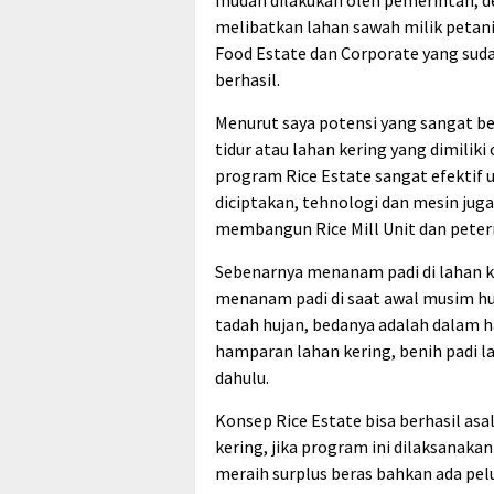
mudah dilakukan oleh pemerintah, d
melibatkan lahan sawah milik petani
Food Estate dan Corporate yang sud
berhasil.
Menurut saya potensi yang sangat b
tidur atau lahan kering yang dimiliki
program Rice Estate sangat efektif u
diciptakan, tehnologi dan mesin ju
membangun Rice Mill Unit dan petern
Sebenarnya menanam padi di lahan ke
menanam padi di saat awal musim huj
tadah hujan, bedanya adalah dalam ha
hamparan lahan kering, benih padi 
dahulu.
Konsep Rice Estate bisa berhasil asa
kering, jika program ini dilaksanaka
meraih surplus beras bahkan ada pel