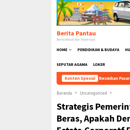
Loncat
ke
konten
Berita Pantau
Berita Aktual dan Terpercaya
HOME
PENDIDIKAN & BUDAYA
HU
SEPUTAR AGAMA
LOKER
Rudy Susmanto Resmikan Pasar Hewan Jonggol, Perku
Konten Spesial
Beranda
Uncategorized
Strategis Pemerin
Beras, Apakah De