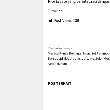
Rice Estate yang terintegrasi dengan
Tim/Red
Post Views:
139
Navigasi
Pos sebelumnya
Merasa Punya Bekingan Inisial (A) Penimb
pos
Bersubsidi Ilegal Jenis pertalite,Solar Me
Kebal Hukum
POS TERKAIT