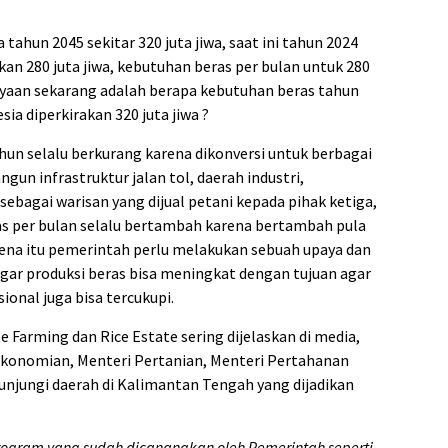
tahun 2045 sekitar 320 juta jiwa, saat ini tahun 2024
an 280 juta jiwa, kebutuhan beras per bulan untuk 280
tanyaan sekarang adalah berapa kebutuhan beras tahun
a diperkirakan 320 juta jiwa ?
tahun selalu berkurang karena dikonversi untuk berbagai
n infrastruktur jalan tol, daerah industri,
ebagai warisan yang dijual petani kepada pihak ketiga,
s per bulan selalu bertambah karena bertambah pula
rena itu pemerintah perlu melakukan sebuah upaya dan
agar produksi beras bisa meningkat dengan tujuan agar
onal juga bisa tercukupi.
te Farming dan Rice Estate sering dijelaskan di media,
konomian, Menteri Pertanian, Menteri Pertahanan
jungi daerah di Kalimantan Tengah yang dijadikan
program yang sudah dicanangkan oleh Pemerintah seperti