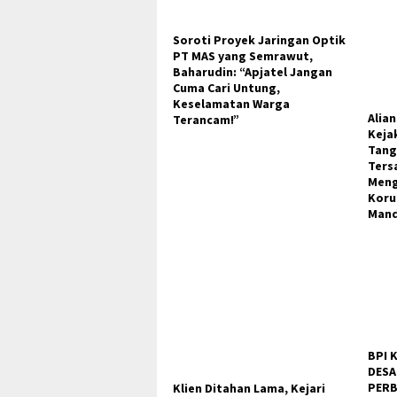
Soroti Proyek Jaringan Optik
PT MAS yang Semrawut,
Baharudin: “Apjatel Jangan
Cuma Cari Untung,
Keselamatan Warga
Alia
Terancam!”
Keja
Tang
Ters
Meng
Koru
Man
BPI 
DESA
PERB
Klien Ditahan Lama, Kejari