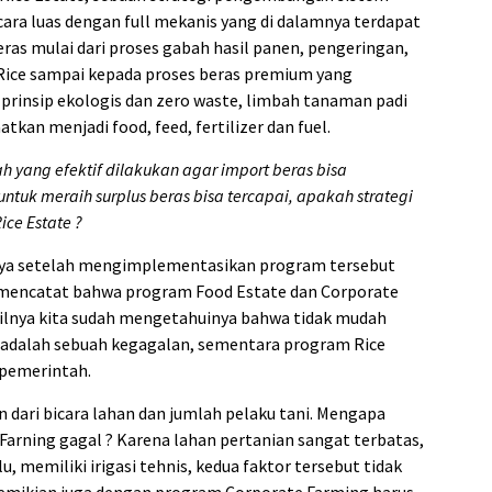
ara luas dengan full mekanis yang di dalamnya terdapat
beras mulai dari proses gabah hasil panen, pengeringan,
Rice sampai kepada proses beras premium yang
 prinsip ekologis dan zero waste, limbah tanaman padi
tkan menjadi food, feed, fertilizer dan fuel.
ah yang efektif dilakukan agar import beras bisa
untuk meraih surplus beras bisa tercapai, apakah strategi
ice Estate ?
ya setelah mengimplementasikan program tersebut
ah mencatat bahwa program Food Estate dan Corporate
silnya kita sudah mengetahuinya bahwa tidak mudah
adalah sebuah kegagalan, sementara program Rice
 pemerintah.
an dari bicara lahan dan jumlah pelaku tani. Mengapa
arning gagal ? Karena lahan pertanian sangat terbatas,
, memiliki irigasi tehnis, kedua faktor tersebut tidak