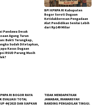
BPI KPNPA RI Kabupaten
Bogor Soroti Dugaan
Ketidakberesan Pengadaan
Alat Pendidikan Senilai Lebih
dari Rp149 Miliar
nsi Pandawa Desak
ksaan Agung Turun
an: Bukti Terungkap,
angka Sudah Ditetapkan,
apa Kasus Dugaan
psi RSUD Parung Masih
dek?
KPNPA RI BOGOR RAYA
TIDAK MENDAPATKAN
K EVALUASI TOTAL
JAWABAN, IRAWANSYAH
UP 44/2023 DAN SIAPKAN
BANDING PENGADILAN TINGGI.