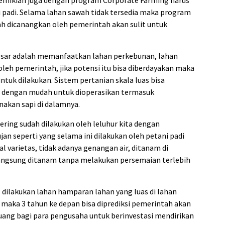
emikian juga dengan program Corporate Farming harus
 padi. Selama lahan sawah tidak tersedia maka program
ah dicanangkan oleh pemerintah akan sulit untuk
esar adalah memanfaatkan lahan perkebunan, lahan
 oleh pemerintah, jika potensi itu bisa diberdayakan maka
ntuk dilakukan. Sistem pertanian skala luas bisa
ga dengan mudah untuk dioperasikan termasuk
akan sapi di dalamnya.
ring sudah dilakukan oleh leluhur kita dengan
an seperti yang selama ini dilakukan oleh petani padi
l varietas, tidak adanya genangan air, ditanam di
langsung ditanam tanpa melakukan persemaian terlebih
l dilakukan lahan hamparan lahan yang luas di lahan
n maka 3 tahun ke depan bisa diprediksi pemerintah akan
uang bagi para pengusaha untuk berinvestasi mendirikan