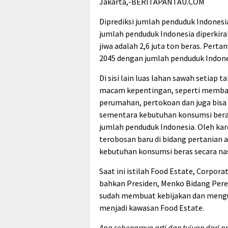
Jakarta,-BERITAPANTAU.COM
Diprediksi jumlah penduduk Indonesia 
jumlah penduduk Indonesia diperkirak
jiwa adalah 2,6 juta ton beras. Per
2045 dengan jumlah penduduk Indonesi
Di sisi lain luas lahan sawah setiap 
macam kepentingan, seperti membangu
perumahan, pertokoan dan juga bisa s
sementara kebutuhan konsumsi bera
jumlah penduduk Indonesia. Oleh ka
terobosan baru di bidang pertanian 
kebutuhan konsumsi beras secara nasi
Saat ini istilah Food Estate, Corpora
bahkan Presiden, Menko Bidang Pere
sudah membuat kebijakan dan mengun
menjadi kawasan Food Estate.
Apa sebenarnya arti dan tujuan dari 