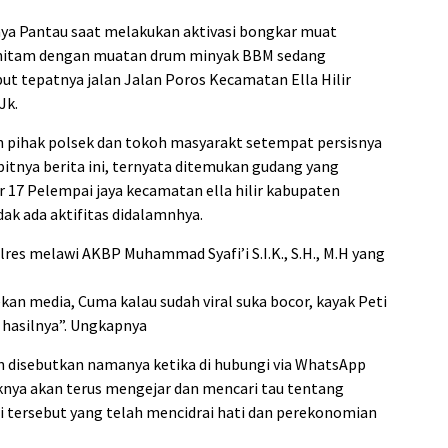
nya Pantau saat melakukan aktivasi bongkar muat
hitam dengan muatan drum minyak BBM sedang
ut tepatnya jalan Jalan Poros Kecamatan Ella Hilir
Jk.
h pihak polsek dan tokoh masyarakt setempat persisnya
bitnya berita ini, ternyata ditemukan gudang yang
 17 Pelempai jaya kecamatan ella hilir kabupaten
ak ada aktifitas didalamnhya.
olres melawi AKBP Muhammad Syafi’i S.I.K., S.H., M.H yang
ekan media, Cuma kalau sudah viral suka bocor, kayak Peti
 hasilnya”. Ungkapnya
an disebutkan namanya ketika di hubungi via WhatsApp
nya akan terus mengejar dan mencari tau tentang
i tersebut yang telah mencidrai hati dan perekonomian