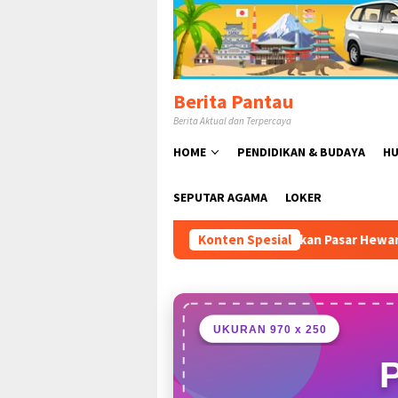
Loncat
ke
konten
Berita Pantau
Berita Aktual dan Terpercaya
HOME
PENDIDIKAN & BUDAYA
HU
SEPUTAR AGAMA
LOKER
udy Susmanto Resmikan Pasar Hewan Jonggol, Perkuat Ekonom
Konten Spesial
UKURAN 970 x 250