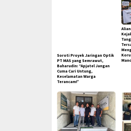
Alia
Keja
Tang
Ters
Meng
Koru
Soroti Proyek Jaringan Optik
Man
PT MAS yang Semrawut,
Baharudin: “Apjatel Jangan
Cuma Cari Untung,
Keselamatan Warga
Terancam!”