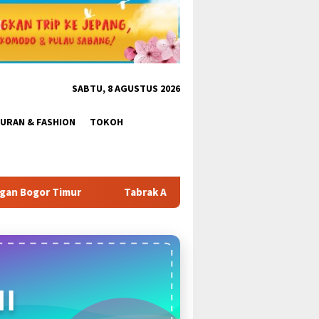
SABTU, 8 AGUSTUS 2026
BURAN & FASHION
TOKOH
brak Aturan & Tantang Satpol PP: Pembangunan Tower PT Gihon d
I