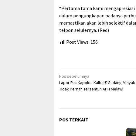
“Pertama tama kami mengapresiasi p
dalam pengungkapan padanya perbua
memastikan akan lebih selektif dal
telpon selulernya. (Red)
Post Views:
156
Navigasi
Pos sebelumnya
Lapor Pak Kapolda Kalbar!?Gudang Minyak 
pos
Tidak Pernah Tersentuh APH Melawi
POS TERKAIT