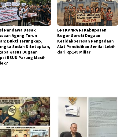
nsi Pandawa Desak
BPI KPNPA RI Kabupaten
ksaan Agung Turun
Bogor Soroti Dugaan
an: Bukti Terungkap,
Ketidakberesan Pengadaan
angka Sudah Ditetapkan,
Alat Pendidikan Senilai Lebih
apa Kasus Dugaan
dari Rp149 Miliar
psi RSUD Parung Masih
dek?