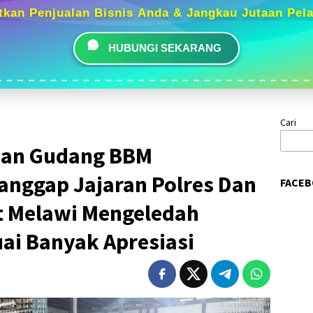
tkan Penjualan Bisnis Anda & Jangkau Jutaan Pel
HUBUNGI SEKARANG
Cari
aan Gudang BBM
anggap Jajaran Polres Dan
FACEB
t Melawi Mengeledah
i Banyak Apresiasi