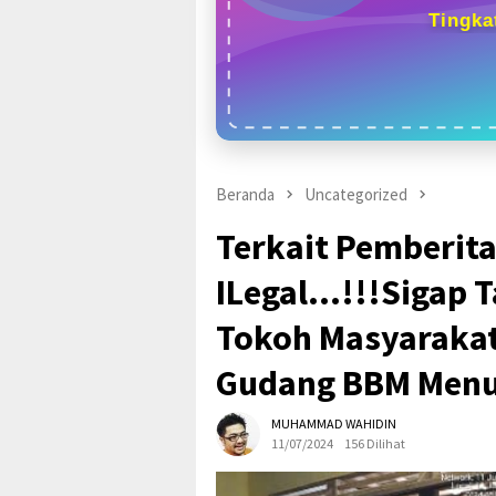
Tingka
Beranda
Uncategorized
Terkait Pemberit
ILegal…!!!Sigap T
Tokoh Masyaraka
Gudang BBM Menua
MUHAMMAD WAHIDIN
11/07/2024
156 Dilihat