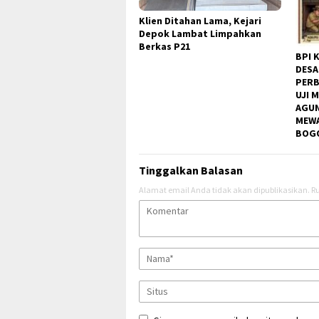
Klien Ditahan Lama, Kejari
Depok Lambat Limpahkan
Berkas P21
BPI 
DESA
PERB
UJI 
AGUN
MEWA
BOGO
Tinggalkan Balasan
Alamat email Anda tidak akan dipublikasikan.
Ru