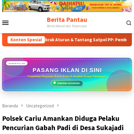
Loncat
ke
konten
Berita Pantau
Menu
Berita Aktual dan Terpercaya
Mobile
Konten Spesial
Tabrak Aturan & Tantang Satpol PP: Pembangunan Tower P
UKURAN 970 x 250
PASANG IKLAN DI SINI
Tingkatkan Penjualan Bisnis Anda & Jangkau Jutaan Pelanggan!
HUBUNGI SEKARANG
Beranda
Uncategorized
Polsek Cariu Amankan Diduga Pelaku
Pencurian Gabah Padi di Desa Sukajadi