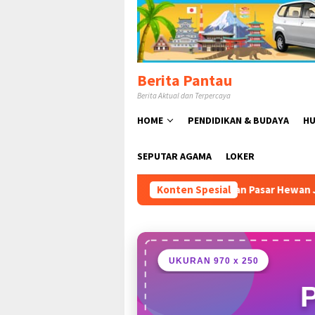
Loncat
ke
konten
Berita Pantau
Berita Aktual dan Terpercaya
HOME
PENDIDIKAN & BUDAYA
HU
SEPUTAR AGAMA
LOKER
Susmanto Resmikan Pasar Hewan Jonggol, Perkuat Ekonomi Pet
Konten Spesial
UKURAN 970 x 250