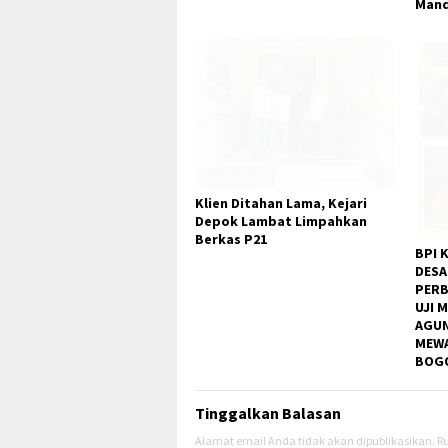
Man
PT MAS yang Semrawut,
Baharudin: “Apjatel Jangan
Cuma Cari Untung,
Keselamatan Warga
Terancam!”
Klien Ditahan Lama, Kejari
Depok Lambat Limpahkan
Berkas P21
BPI 
DESA
PERB
UJI 
AGUN
MEWA
BOGO