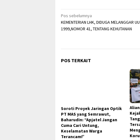
Navigasi
Pos sebelumnya
KEMENTERIAN LHK, DIDUGA MELANGGAR UU
pos
1999,NOMOR 41, TENTANG KEHUTANAN
POS TERKAIT
Alia
Keja
Tang
Ters
Meng
Koru
Soroti Proyek Jaringan Optik