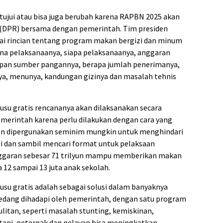
tujui atau bisa juga berubah karena RAPBN 2025 akan
 (DPR) bersama dengan pemerintah. Tim presiden
tai rincian tentang program makan bergizi dan minum
ana pelaksanaanya, siapa pelaksanaanya, anggaran
apan sumber pangannya, berapa jumlah penerimanya,
ya, menunya, kandungan gizinya dan masalah tehnis
su gratis rencananya akan dilaksanakan secara
pemerintah karena perlu dilakukan dengan cara yang
garan dipergunakan seminim mungkin untuk menghindari
si dan sambil mencari format untuk pelaksaan
anggaran sebesar 71 trilyun mampu memberikan makan
 12 sampai 13 juta anak sekolah.
su gratis adalah sebagai solusi dalam banyaknya
edang dihadapi oleh pemerintah, dengan satu program
sulitan, seperti masalah stunting, kemiskinan,
tani, peternak dan nelayan bisa meningkatkan