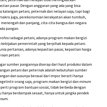
tian pasar. Dengan anggaran yang ada yang bisa
 kalangan petani, peternak dan nelayan saja, tapi bagi
 makro juga, perekonomian kerakyatan akan tumbuh,
a menengah dan panjang, cita-cita bangsa dan negara
ada pangan.
rofesi sebagai petani, adanya program makan bergizi
 kebijakan pemerintah yang berpihak kepada petani.
a pertanian, adanya kepastian pasar, kepastian harga
aan petani.
ar sumber pangannya diserap dari hasil produksi dalam
alangan petani dan peternak adalah kebutuhan sumber
angan dan susunya berasal dari impor berarti hanya
gelintir orang saja, program makan bergizi dan minum
seperti program bantuan sosial, tidak berbeda dengan
tu hanya berdampak sesaat, hanya untuk jangka pendek
knum.