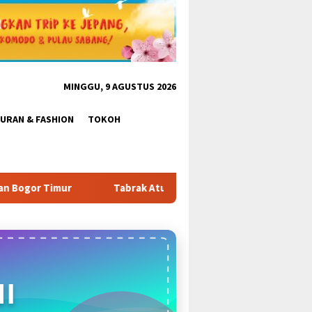
MINGGU, 9 AGUSTUS 2026
BURAN & FASHION
TOKOH
Aturan & Tantang Satpol PP: Pembangunan Tower PT Gihon di Par
I