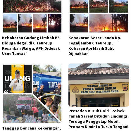
Kebakaran Gudang Limbah B3
Kebakaran Besar Landa Kp.
Diduga Ilegal di Citeureup
Tegaljambu Citeureup,
Resahkan Warga, APH Didesak
Kobaran Api Masih Sulit
Usut Tuntas!
Dijinakkan
Preseden Buruk Polri: Polsek
Tanah Sareal Dituduh Lindungi
Terduga Penggelap Mobil,
Propam Diminta Turun Tangan!
Tanggap Bencana Kekeringan,