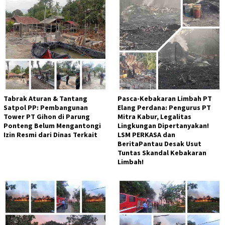
Tabrak Aturan & Tantang
Pasca-Kebakaran Limbah PT
Satpol PP: Pembangunan
Elang Perdana: Pengurus PT
Tower PT Gihon di Parung
Mitra Kabur, Legalitas
Ponteng Belum Mengantongi
Lingkungan Dipertanyakan!
Izin Resmi dari Dinas Terkait
LSM PERKASA dan
BeritaPantau Desak Usut
Tuntas Skandal Kebakaran
Limbah!