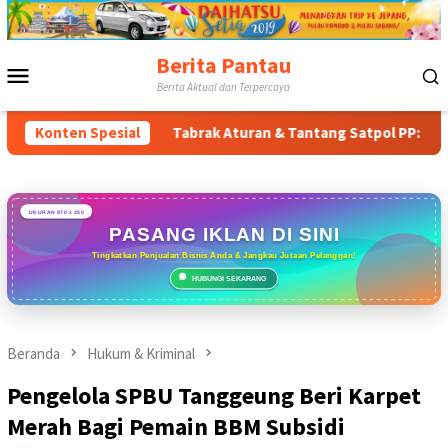
Loncat
ke
konten
Berita Pantau
Menu
Berita Aktual dan Terpercaya
Mobile
Timur
Konten Spesial
Tabrak Aturan & Tantang Satpol PP: Pembangunan T
UKURAN 970 x 250
PASANG IKLAN DI SINI
Tingkatkan Penjualan Bisnis Anda & Jangkau Jutaan Pelanggan!
HUBUNGI SEKARANG
Beranda
Hukum & Kriminal
Pengelola SPBU Tanggeung Beri Karpet
Merah Bagi Pemain BBM Subsidi