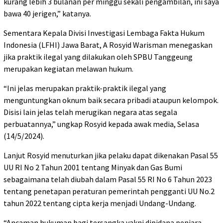
kurang lebih 3 bulanan per minggu sekali pengambilan, ini saya
bawa 40 jerigen,” katanya.
Sementara Kepala Divisi Investigasi Lembaga Fakta Hukum
Indonesia (LFHI) Jawa Barat, A Rosyid Warisman menegaskan
jika praktik ilegal yang dilakukan oleh SPBU Tanggeung
merupakan kegiatan melawan hukum.
“Ini jelas merupakan praktik-praktik ilegal yang
menguntungkan oknum baik secara pribadi ataupun kelompok.
Disisi lain jelas telah merugikan negara atas segala
perbuatannya,” ungkap Rosyid kepada awak media, Selasa
(14/5/2024).
Lanjut Rosyid menuturkan jika pelaku dapat dikenakan Pasal 55
UU RI No 2 Tahun 2001 tentang Minyak dan Gas Bumi
sebagaimana telah diubah dalam Pasal 55 RI No 6 Tahun 2023
tentang penetapan peraturan pemerintah pengganti UU No.2
tahun 2022 tentang cipta kerja menjadi Undang-Undang.
“Ancaman hukuman bagi tersangka yakni dipidana penjara