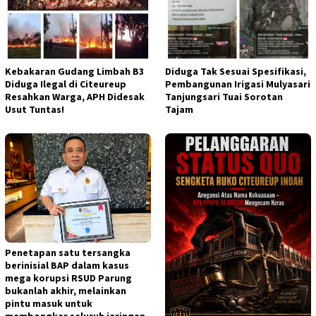
Kebakaran Gudang Limbah B3
Diduga Tak Sesuai Spesifikasi,
Diduga Ilegal di Citeureup
Pembangunan Irigasi Mulyasari
Resahkan Warga, APH Didesak
Tanjungsari Tuai Sorotan
Usut Tuntas!
Tajam​
Penetapan satu tersangka
berinisial BAP dalam kasus
mega korupsi RSUD Parung
bukanlah akhir, melainkan
pintu masuk untuk
membongkar seluruh jaringan