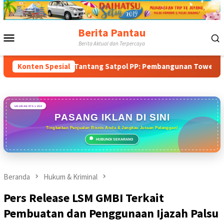
Loncat
ke
konten
Berita Pantau
Menu
Berita Aktual dan Terpercaya
Mobile
ran & Tantang Satpol PP: Pembangunan Tower PT Gihon di Parun
Konten Spesial
UKURAN 970 x 250
PASANG IKLAN DI SINI
Tingkatkan Penjualan Bisnis Anda & Jangkau Jutaan Pelanggan!
HUBUNGI SEKARANG
Beranda
Hukum & Kriminal
Pers Release LSM GMBI Terkait
Pembuatan dan Penggunaan Ijazah Palsu