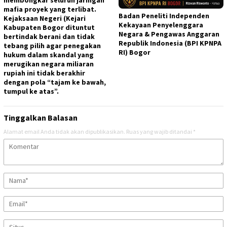
mafia proyek yang terlibat.
Badan Peneliti Independen
Kejaksaan Negeri (Kejari
Kekayaan Penyelenggara
Kabupaten Bogor dituntut
Negara & Pengawas Anggaran
bertindak berani dan tidak
Republik Indonesia (BPI KPNPA
tebang pilih agar penegakan
RI) Bogor
hukum dalam skandal yang
merugikan negara miliaran
rupiah ini tidak berakhir
dengan pola “tajam ke bawah,
tumpul ke atas”.
Tinggalkan Balasan
Alamat email Anda tidak akan dipublikasikan.
Ruas yang wajib ditandai
*