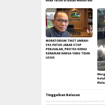
Anak Yatim di Bulan Muharram
MORATORIUM TIKET UMRAH:
FKS PATUH JABAR STOP
PENJUALAN, PROTES KERAS
KENAIKAN HARGA YANG TIDAK
LOGIS
Warg
Kelu
Mal
Tinggalkan Balasan
Alamat email Anda tidak akan dipublikasikan.
Ru