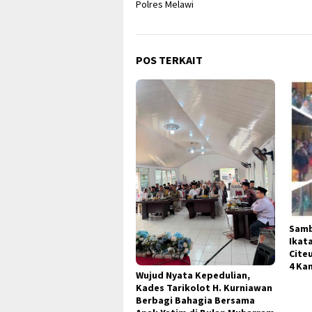
Polres Melawi
POS TERKAIT
Samb
Ikat
Cite
4 Ka
Wujud Nyata Kepedulian,
Kades Tarikolot H. Kurniawan
Berbagi Bahagia Bersama