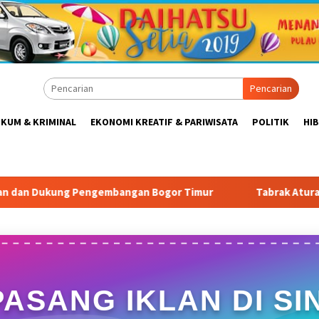
Pencarian
KUM & KRIMINAL
EKONOMI KREATIF & PARIWISATA
POLITIK
HI
ngan Bogor Timur
Tabrak Aturan & Tantang Satpol PP: 
PASANG IKLAN DI SIN