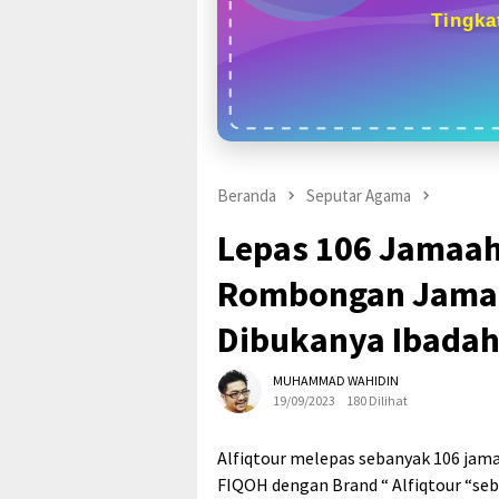
Tingka
Beranda
Seputar Agama
Lepas 106 Jamaah 
Rombongan Jamaah
Dibukanya Ibadah
MUHAMMAD WAHIDIN
19/09/2023
180 Dilihat
Alfiqtour melepas sebanyak 106 ja
FIQOH dengan Brand “ Alfiqtour “se