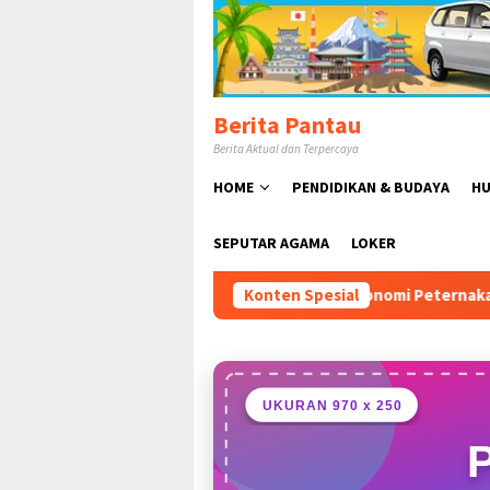
Loncat
ke
konten
Berita Pantau
Berita Aktual dan Terpercaya
HOME
PENDIDIKAN & BUDAYA
HU
SEPUTAR AGAMA
LOKER
an Jonggol, Perkuat Ekonomi Peternakan dan Dukung Pengemba
Konten Spesial
UKURAN 970 x 250