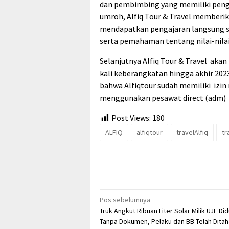
dan pembimbing yang memiliki peng
umroh, Alfiq Tour & Travel memberi
mendapatkan pengajaran langsung s
serta pemahaman tentang nilai-nila
Selanjutnya Alfiq Tour & Travel ak
kali keberangkatan hingga akhir 202
bahwa Alfiqtour sudah memiliki izin 
menggunakan pesawat direct (adm)
Post Views:
180
ALFIQ
alfiqtour
travelAlfiq
tr
Navigasi
Pos sebelumnya
Truk Angkut Ribuan Liter Solar Milik UJE Di
pos
Tanpa Dokumen, Pelaku dan BB Telah Ditah