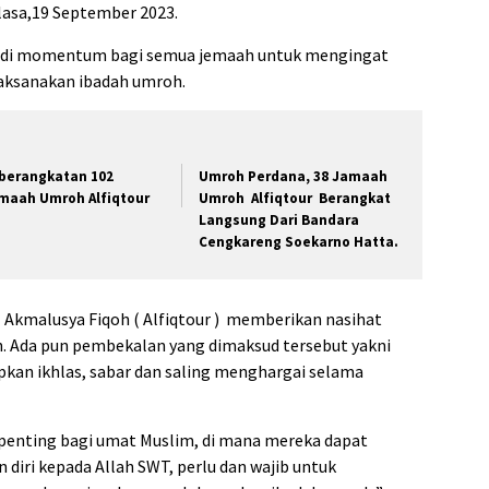
asa,19 September 2023.
jadi momentum bagi semua jemaah untuk mengingat
laksanakan ibadah umroh.
berangkatan 102
Umroh Perdana, 38 Jamaah
maah Umroh Alfiqtour
Umroh Alfiqtour Berangkat
Langsung Dari Bandara
Cengkareng Soekarno Hatta.
T Akmalusya Fiqoh ( Alfiqtour ) memberikan nasihat
. Ada pun pembekalan yang dimaksud tersebut yakni
an ikhlas, sabar dan saling menghargai selama
penting bagi umat Muslim, di mana mereka dapat
iri kepada Allah SWT, perlu dan wajib untuk