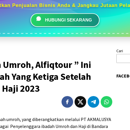
tkan Penjualan Bisnis Anda & Jangkau Jutaan Pel
HUBUNGI SEKARANG
Cari
Umroh, Alfiqtour ” Ini
 Yang Ketiga Setelah
FACEB
 Haji 2023
maah umroh, yang diberangkatkan melalui PT AKMALUSYA
bagai Penyelenggara ibadah Umroh dan Haji di Bandara