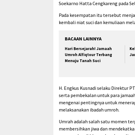
Soekarno Hatta Cengkareng pada Sel
Pada kesempatan itu tersebut men
kembali niat suci dan kemuliaan me
BACAAN LAINNYA
Hari Bersejarah! Jamaah
Ke
Umroh Alfiqtour Terbang
Ja
Menuju Tanah Suci
H. Engkus Kusnadi selaku Direktur P
serta pembekalan untuk para jamaah
mengenai pentingnya untuk menerapk
melaksanakan ibadah umroh.
Umrah adalah salah satu momen ter
membersihkan jiwa dan mendekatkan d