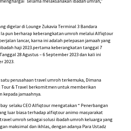
ng menghargai selama melaksanakan ibadah umrah,”
g digelar di Lounge Zukavia Terminal 3 Bandara
 Ia pun berharap keberangkatan umroh melalui Alfiqtour
 berjalan lancar, karna ini adalah pelepasan jamaah yang
 ibadah haji 2023.pertama keberangkatan tanggal 7
Tanggal 28 Agustus – 6 September 2023 dan kali ini
r 2023.
lah satu perusahaan travel umroh terkemuka, Dimana
iq Tour & Travel berkomitmen untuk memberikan
m kepada jamaahnya.
Ubay selaku CEO Alfiqtour mengatakan “ Penerbangan
ang luar biasa terhadap alfiqtour animo masyarakat
travel umroh sebagai solusi ibadah umroh keluarga yang
an maksimal dan ikhlas, dengan adanya Para Ustadz