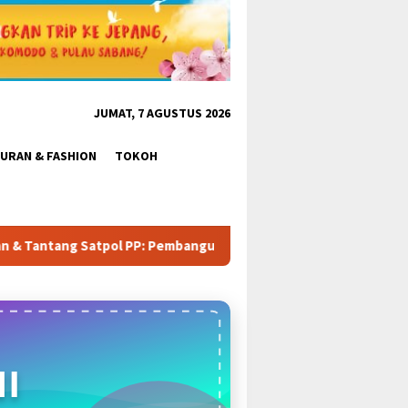
JUMAT, 7 AGUSTUS 2026
BURAN & FASHION
TOKOH
Pembangunan Tower PT Gihon di Parung Ponteng Belum Mengantong
I