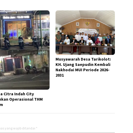
Musyawarah Desa Tarikolot:
KH. Ujang Saepudin Kembali
Nakhodai MUI Periode 2026-
2031
a Citra Indah City
hkan Operasional THM
am
as yang wajib ditandai
*