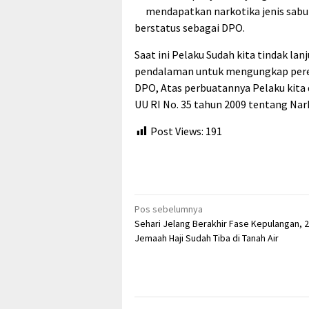
mendapatkan narkotika jenis sabu t
berstatus sebagai DPO.
Saat ini Pelaku Sudah kita tindak lan
pendalaman untuk mengungkap pered
DPO, Atas perbuatannya Pelaku kita d
UU RI No. 35 tahun 2009 tentang Nark
Post Views:
191
Navigasi
Pos sebelumnya
Sehari Jelang Berakhir Fase Kepulangan, 
pos
Jemaah Haji Sudah Tiba di Tanah Air