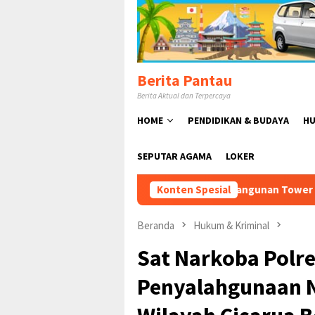
Loncat
ke
konten
Berita Pantau
Berita Aktual dan Terpercaya
HOME
PENDIDIKAN & BUDAYA
HU
SEPUTAR AGAMA
LOKER
n & Tantang Satpol PP: Pembangunan Tower PT Gihon di Parung P
Konten Spesial
Beranda
Hukum & Kriminal
Sat Narkoba Polr
Penyalahgunaan N