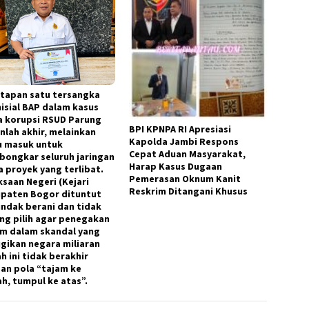
tapan satu tersangka
nisial BAP dalam kasus
 korupsi RSUD Parung
BPI KPNPA RI Apresiasi
nlah akhir, melainkan
Kapolda Jambi Respons
u masuk untuk
Cepat Aduan Masyarakat,
ongkar seluruh jaringan
Harap Kasus Dugaan
a proyek yang terlibat.
Pemerasan Oknum Kanit
ksaan Negeri (Kejari
Reskrim Ditangani Khusus
paten Bogor dituntut
indak berani dan tidak
ng pilih agar penegakan
m dalam skandal yang
gikan negara miliaran
h ini tidak berakhir
an pola “tajam ke
h, tumpul ke atas”.