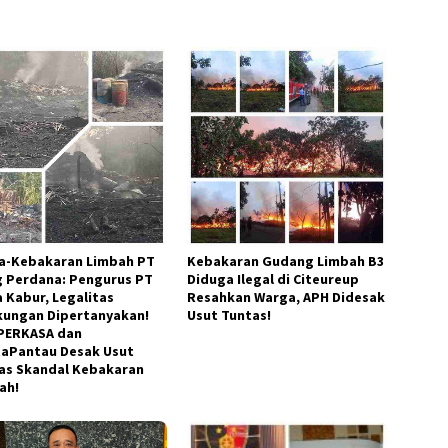
a-Kebakaran Limbah PT
Kebakaran Gudang Limbah B3
g Perdana: Pengurus PT
Diduga Ilegal di Citeureup
a Kabur, Legalitas
Resahkan Warga, APH Didesak
kungan Dipertanyakan!
Usut Tuntas!
PERKASA dan
taPantau Desak Usut
as Skandal Kebakaran
ah!