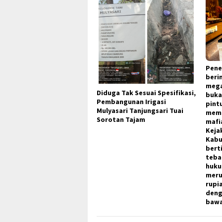
Pene
beri
mega
Diduga Tak Sesuai Spesifikasi,
buka
Pembangunan Irigasi
pint
Mulyasari Tanjungsari Tuai
memb
Sorotan Tajam​
mafi
Keja
Kabu
bert
teba
huku
meru
rupia
deng
bawa