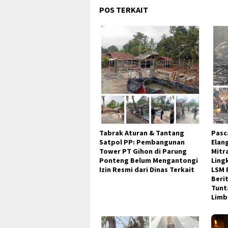
POS TERKAIT
Tabrak Aturan & Tantang
Pasc
Satpol PP: Pembangunan
Elan
Tower PT Gihon di Parung
Mitr
Ponteng Belum Mengantongi
Ling
Izin Resmi dari Dinas Terkait
LSM 
Beri
Tunt
Limb