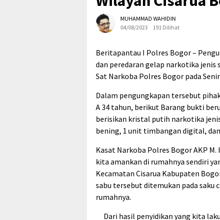
Wilayah Cisarua 
MUHAMMAD WAHIDIN
04/08/2023
191 Dilihat
Beritapantau I Polres Bogor – Peng
dan peredaran gelap narkotika jenis 
Sat Narkoba Polres Bogor pada Senin,
Dalam pengungkapan tersebut pihak
A 34 tahun, berikut Barang bukti be
berisikan kristal putih narkotika jen
bening, 1 unit timbangan digital, d
Kasat Narkoba Polres Bogor AKP M. 
kita amankan di rumahnya sendiri ya
Kecamatan Cisarua Kabupaten Bogor 
sabu tersebut ditemukan pada saku c
rumahnya.
Dari hasil penyidikan yang kita la