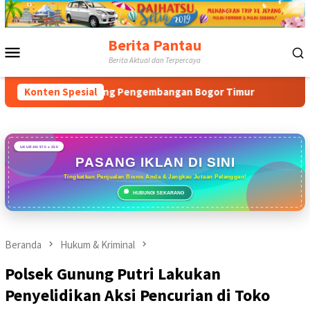
Loncat
ke
konten
Berita Pantau
Menu
Berita Aktual dan Terpercaya
Mobile
an dan Dukung Pengembangan Bogor Timur
Konten Spesial
Tabrak Atura
UKURAN 970 x 250
PASANG IKLAN DI SINI
Tingkatkan Penjualan Bisnis Anda & Jangkau Jutaan Pelanggan!
HUBUNGI SEKARANG
Beranda
Hukum & Kriminal
Polsek Gunung Putri Lakukan
Penyelidikan Aksi Pencurian di Toko