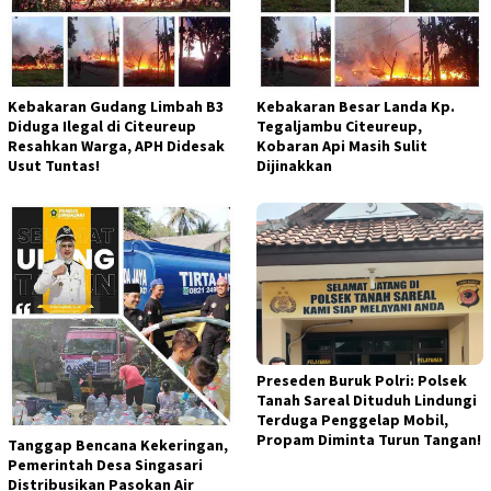
Kebakaran Gudang Limbah B3
Kebakaran Besar Landa Kp.
Diduga Ilegal di Citeureup
Tegaljambu Citeureup,
Resahkan Warga, APH Didesak
Kobaran Api Masih Sulit
Usut Tuntas!
Dijinakkan
Preseden Buruk Polri: Polsek
Tanah Sareal Dituduh Lindungi
Terduga Penggelap Mobil,
Propam Diminta Turun Tangan!
Tanggap Bencana Kekeringan,
Pemerintah Desa Singasari
Distribusikan Pasokan Air