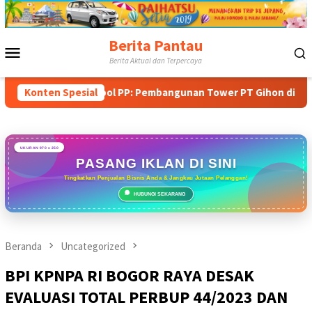
Loncat
ke
konten
Berita Pantau
Menu
Berita Aktual dan Terpercaya
Mobile
ng Satpol PP: Pembangunan Tower PT Gihon di Parung Ponteng B
Konten Spesial
UKURAN 970 x 250
PASANG IKLAN DI SINI
Tingkatkan Penjualan Bisnis Anda & Jangkau Jutaan Pelanggan!
HUBUNGI SEKARANG
Beranda
Uncategorized
BPI KPNPA RI BOGOR RAYA DESAK
EVALUASI TOTAL PERBUP 44/2023 DAN