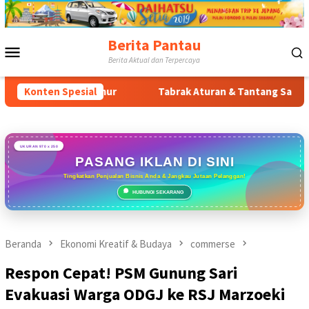
Loncat
ke
konten
Berita Pantau
Menu
Berita Aktual dan Terpercaya
Mobile
or Timur
Konten Spesial
Tabrak Aturan & Tantang Satpol PP: Pembanguna
UKURAN 970 x 250
PASANG IKLAN DI SINI
Tingkatkan Penjualan Bisnis Anda & Jangkau Jutaan Pelanggan!
HUBUNGI SEKARANG
Beranda
Ekonomi Kreatif & Budaya
commerse
Respon Cepat! PSM Gunung Sari
Evakuasi Warga ODGJ ke RSJ Marzoeki