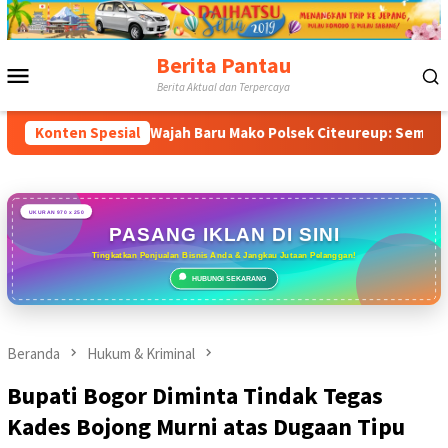
Loncat
ke
konten
Berita Pantau
Menu
Berita Aktual dan Terpercaya
Mobile
Konten Spesial
Wajah Baru Mako Polsek Citeureup: Semarak Merah Putih
UKURAN 970 x 250
PASANG IKLAN DI SINI
Tingkatkan Penjualan Bisnis Anda & Jangkau Jutaan Pelanggan!
HUBUNGI SEKARANG
Beranda
Hukum & Kriminal
Bupati Bogor Diminta Tindak Tegas
Kades Bojong Murni atas Dugaan Tipu