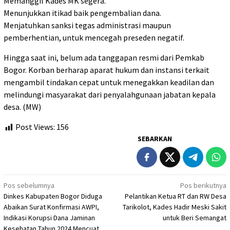
Memanggil Kades MK segera.
Menunjukkan itikad baik pengembalian dana.
Menjatuhkan sanksi tegas administrasi maupun
pemberhentian, untuk mencegah preseden negatif.
Hingga saat ini, belum ada tanggapan resmi dari Pemkab
Bogor. Korban berharap aparat hukum dan instansi terkait
mengambil tindakan cepat untuk menegakkan keadilan dan
melindungi masyarakat dari penyalahgunaan jabatan kepala
desa. (MW)
Post Views:
156
SEBARKAN
Navigasi
Pos sebelumnya
Pos berikutnya
Dinkes Kabupaten Bogor Diduga
Pelantikan Ketua RT dan RW Desa
pos
Abaikan Surat Konfirmasi AWPI,
Tarikolot, Kades Hadir Meski Sakit
Indikasi Korupsi Dana Jaminan
untuk Beri Semangat
Kesehatan Tahun 2024 Mencuat