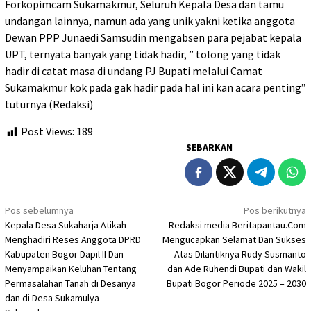
Forkopimcam Sukamakmur, Seluruh Kepala Desa dan tamu
undangan lainnya, namun ada yang unik yakni ketika anggota
Dewan PPP Junaedi Samsudin mengabsen para pejabat kepala
UPT, ternyata banyak yang tidak hadir, ” tolong yang tidak
hadir di catat masa di undang PJ Bupati melalui Camat
Sukamakmur kok pada gak hadir pada hal ini kan acara penting”
tuturnya (Redaksi)
Post Views:
189
SEBARKAN
Navigasi
Pos sebelumnya
Pos berikutnya
Kepala Desa Sukaharja Atikah
Redaksi media Beritapantau.Com
pos
Menghadiri Reses Anggota DPRD
Mengucapkan Selamat Dan Sukses
Kabupaten Bogor Dapil II Dan
Atas Dilantiknya Rudy Susmanto
Menyampaikan Keluhan Tentang
dan Ade Ruhendi Bupati dan Wakil
Permasalahan Tanah di Desanya
Bupati Bogor Periode 2025 – 2030
dan di Desa Sukamulya