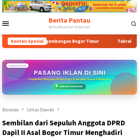
Loncat
ke
konten
Berita Pantau
Menu
Berita Aktual dan Terpercaya
Mobile
engembangan Bogor Timur
Konten Spesial
Tabrak Aturan & Tantang Satpo
UKURAN 970 x 250
PASANG IKLAN DI SINI
Tingkatkan Penjualan Bisnis Anda & Jangkau Jutaan Pelanggan!
HUBUNGI SEKARANG
Beranda
Lintas Daerah
Sembilan dari Sepuluh Anggota DPRD
Dapil II Asal Bogor Timur Menghadiri