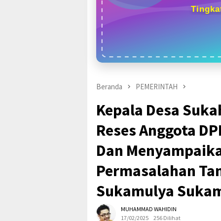
Tingka
Beranda
PEMERINTAH
Kepala Desa Suka
Reses Anggota DPR
Dan Menyampaika
Permasalahan Tan
Sukamulya Suka
MUHAMMAD WAHIDIN
17/02/2025
256 Dilihat