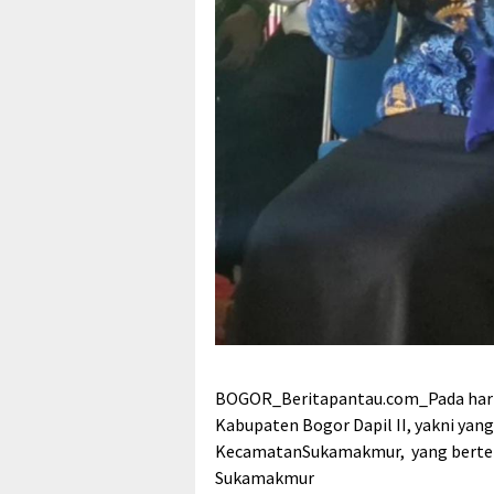
BOGOR_Beritapantau.com_Pada hari i
Kabupaten Bogor Dapil II, yakni yan
KecamatanSukamakmur, yang bertemp
Sukamakmur