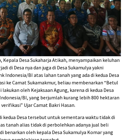
wab, Kepala Desa Sukaharja Atikah, menyampaikan keluhan
adi di Desa nya dan juga di Desa Sukamulya yakni
k Indonesia/BI atas lahan tanah yang ada di kedua Desa
irmasi ke Camat Sukamakmur, beliau membenarkan “Betul
 lakukan oleh Kejaksaan Agung, karena di kedua Desa
 Indonesia/BI, yang berjumlah kurang lebih 800 hektaran
 verifikasi” Ujar Camat Bakri Hasan.
di kedua Desa tersebut untuk sementara waktu tidak di
s tanah alias tidak di perbolehkan adanya jual beli
i di benarkan oleh kepala Desa Sukamulya Komar yang
adanya pemblokiran tersebut