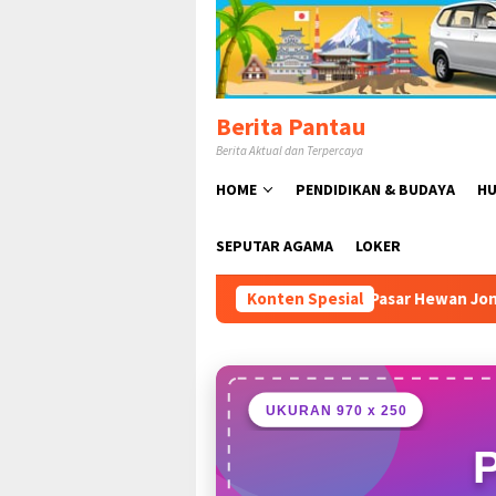
Loncat
ke
konten
Berita Pantau
Berita Aktual dan Terpercaya
HOME
PENDIDIKAN & BUDAYA
HU
SEPUTAR AGAMA
LOKER
 Resmikan Pasar Hewan Jonggol, Perkuat Ekonomi Peternakan 
Konten Spesial
UKURAN 970 x 250