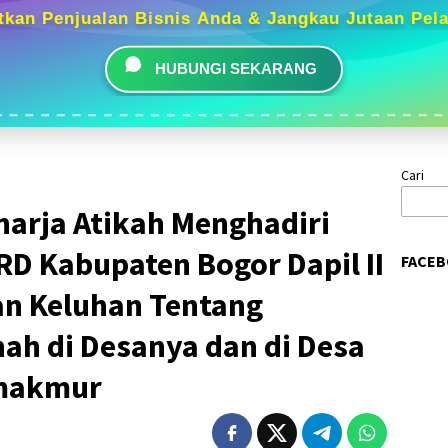
tkan Penjualan Bisnis Anda & Jangkau Jutaan Pel
HUBUNGI SEKARANG
Cari
harja Atikah Menghadiri
D Kabupaten Bogor Dapil II
FACEB
n Keluhan Tentang
ah di Desanya dan di Desa
makmur