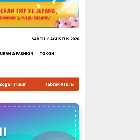
SABTU, 8 AGUSTUS 2026
BURAN & FASHION
TOKOH
 Tantang Satpol PP: Pembangunan Tower PT Gihon di Parung Pont
I