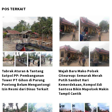
POS TERKAIT
Tabrak Aturan & Tantang
Wajah Baru Mako Polsek
Satpol PP: Pembangunan
Citeureup: Semarak Merah
Tower PT Gihon di Parung
Putih Sambut Hari
Ponteng Belum Mengantongi
Kemerdekaan, Kompol Edi
Izin Resmi dari Dinas Terkait
Santosa Bikin Mapolsek Makin
Tampil Cantik