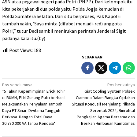
ASN atau pegawai negeri pada Polri (PNPP). Dari kelompok itu
kita pekerjakan di dua polda yaitu Polda Jogja kemudian di
Polda Sumatera Selatan. Dari situ berproses, Pak Kapolri
tambah yakin, ‘Saya minta (difabel menjadi-red) anggota
Polri’,” tutur Dedi sambil menirukan perintah Jenderal Sigit
padanya kala itu.(by)
Post Views:
188
SEBARKAN
Navigasi
Pos sebelumnya
Pos berikutnya
*5 Tahun Kepemimpinan Erick Tohir
Giat Cooling System Polsek
pos
di BUMN, PLN Gunung Putri berhasil
Ciampea Dalam Rangka Ciptakan
Melaksanakan Penyalaan Tambah
Situasi Kondusif Menjelang Pilkada
Daya PT Sinar Dwitama Tangguh
Serentak 2024, Binrohtal
Perkasa Dengan Total Daya
Pengkajian Agama Bersama dan
20.780.000 VA Tanpa Kendala*
Berikan Himbauan Kamtibmas