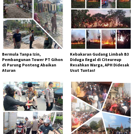
Bermula Tanpa Izin,
Kebakaran Gudang Limbah B3
Pembangunan Tower PT Gihon
Diduga Ilegal di Citeureup
di Parung Ponteng Abaikan
Resahkan Warga, APH Didesak
Aturan
Usut Tuntas!