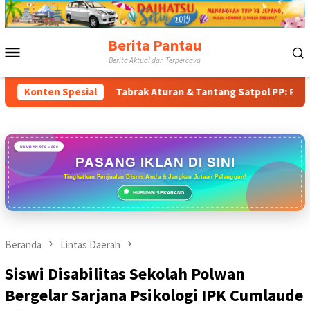
Loncat
ke
konten
Berita Pantau
Menu
Berita Aktual dan Terpercaya
Mobile
r
Konten Spesial
Tabrak Aturan & Tantang Satpol PP: Pembangunan Tower
UKURAN 970 x 250
PASANG IKLAN DI SINI
Tingkatkan Penjualan Bisnis Anda & Jangkau Jutaan Pelanggan!
HUBUNGI SEKARANG
Beranda
Lintas Daerah
Siswi Disabilitas Sekolah Polwan
Bergelar Sarjana Psikologi IPK Cumlaude