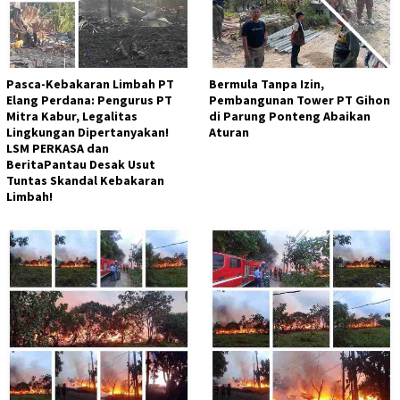
Pasca-Kebakaran Limbah PT
Bermula Tanpa Izin,
Elang Perdana: Pengurus PT
Pembangunan Tower PT Gihon
Mitra Kabur, Legalitas
di Parung Ponteng Abaikan
Lingkungan Dipertanyakan!
Aturan
LSM PERKASA dan
BeritaPantau Desak Usut
Tuntas Skandal Kebakaran
Limbah!