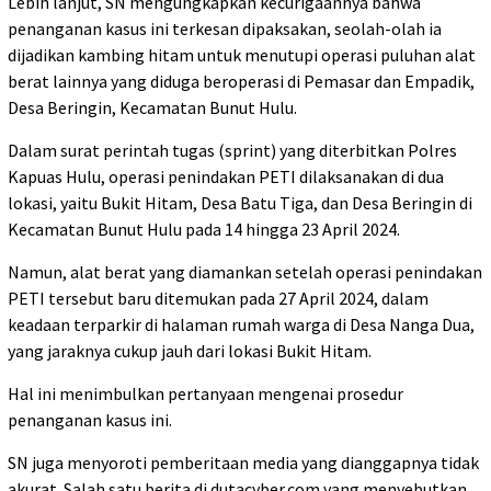
Lebih lanjut, SN mengungkapkan kecurigaannya bahwa
penanganan kasus ini terkesan dipaksakan, seolah-olah ia
dijadikan kambing hitam untuk menutupi operasi puluhan alat
berat lainnya yang diduga beroperasi di Pemasar dan Empadik,
Desa Beringin, Kecamatan Bunut Hulu.
Dalam surat perintah tugas (sprint) yang diterbitkan Polres
Kapuas Hulu, operasi penindakan PETI dilaksanakan di dua
lokasi, yaitu Bukit Hitam, Desa Batu Tiga, dan Desa Beringin di
Kecamatan Bunut Hulu pada 14 hingga 23 April 2024.
Namun, alat berat yang diamankan setelah operasi penindakan
PETI tersebut baru ditemukan pada 27 April 2024, dalam
keadaan terparkir di halaman rumah warga di Desa Nanga Dua,
yang jaraknya cukup jauh dari lokasi Bukit Hitam.
Hal ini menimbulkan pertanyaan mengenai prosedur
penanganan kasus ini.
SN juga menyoroti pemberitaan media yang dianggapnya tidak
akurat. Salah satu berita di dutacyber.com yang menyebutkan