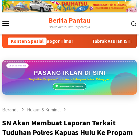
Loncat
ke
konten
Berita Pantau
Menu
Berita Aktual dan Terpercaya
Mobile
bangan Bogor Timur
Konten Spesial
Tabrak Aturan & Tantang Satpol PP:
UKURAN 970 x 250
PASANG IKLAN DI SINI
Tingkatkan Penjualan Bisnis Anda & Jangkau Jutaan Pelanggan!
HUBUNGI SEKARANG
Beranda
Hukum & Kriminal
SN Akan Membuat Laporan Terkait
Tuduhan Polres Kapuas Hulu Ke Propam