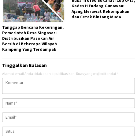
Buka Trofeo Sukahati Cup U-17,
Kades H Endang Gunawan:
Ajang Merawat Kekompakan
dan Cetak Bintang Muda
Tanggap Bencana Kekeringan,
Pemerintah Desa Singasari
Distribusikan Pasokan Air
Bersih di Beberapa Wilayah
Kampung Yang Terdampak
Tinggalkan Balasan
Alamat email Anda tidak akan dipublikasikan.
Ruas yang wajib ditandai
*