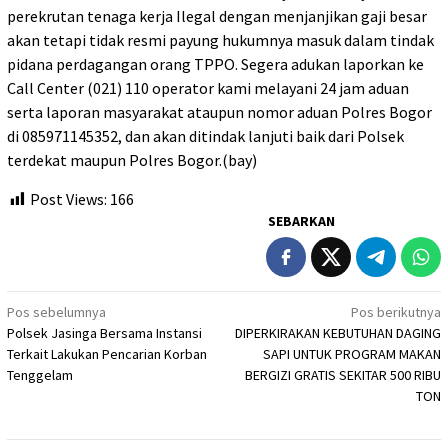
perekrutan tenaga kerja Ilegal dengan menjanjikan gaji besar
akan tetapi tidak resmi payung hukumnya masuk dalam tindak
pidana perdagangan orang TPPO. Segera adukan laporkan ke
Call Center (021) 110 operator kami melayani 24 jam aduan
serta laporan masyarakat ataupun nomor aduan Polres Bogor
di 085971145352, dan akan ditindak lanjuti baik dari Polsek
terdekat maupun Polres Bogor.(bay)
Post Views:
166
SEBARKAN
Navigasi
Pos sebelumnya
Pos berikutnya
Polsek Jasinga Bersama Instansi
DIPERKIRAKAN KEBUTUHAN DAGING
pos
Terkait Lakukan Pencarian Korban
SAPI UNTUK PROGRAM MAKAN
Tenggelam
BERGIZI GRATIS SEKITAR 500 RIBU
TON