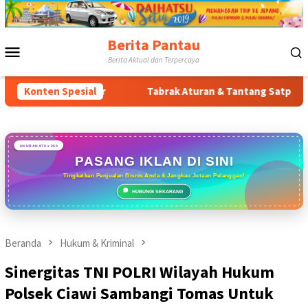
Loncat
ke
konten
Berita Pantau
Menu
Berita Aktual dan Terpercaya
Mobile
gor Timur
Konten Spesial
Tabrak Aturan & Tantang Satpol PP: Pembangun
UKURAN 970 x 250
PASANG IKLAN DI SINI
Tingkatkan Penjualan Bisnis Anda & Jangkau Jutaan Pelanggan!
HUBUNGI SEKARANG
Beranda
Hukum & Kriminal
Sinergitas TNI POLRI Wilayah Hukum
Polsek Ciawi Sambangi Tomas Untuk