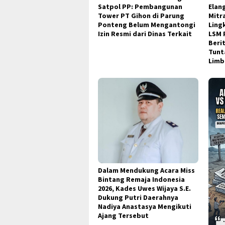
Satpol PP: Pembangunan
Elan
Tower PT Gihon di Parung
Mitr
Ponteng Belum Mengantongi
Ling
Izin Resmi dari Dinas Terkait
LSM 
Beri
Tunt
Limb
Dalam Mendukung Acara Miss
Bintang Remaja Indonesia
2026, Kades Uwes Wijaya S.E.
Dukung Putri Daerahnya
Nadiya Anastasya Mengikuti
Ajang Tersebut