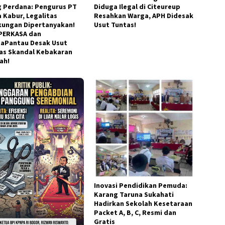
g Perdana: Pengurus PT
Diduga Ilegal di Citeureup
a Kabur, Legalitas
Resahkan Warga, APH Didesak
kungan Dipertanyakan!
Usut Tuntas!
PERKASA dan
taPantau Desak Usut
as Skandal Kebakaran
ah!
Inovasi Pendidikan Pemuda:
Karang Taruna Sukahati
Hadirkan Sekolah Kesetaraan
Packet A, B, C, Resmi dan
Gratis