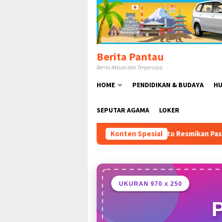
Loncat
ke
konten
Berita Pantau
Berita Aktual dan Terpercaya
HOME
PENDIDIKAN & BUDAYA
HU
SEPUTAR AGAMA
LOKER
Rudy Susmanto Resmikan Pasar Hewan Jonggol, P
Konten Spesial
UKURAN 970 x 250