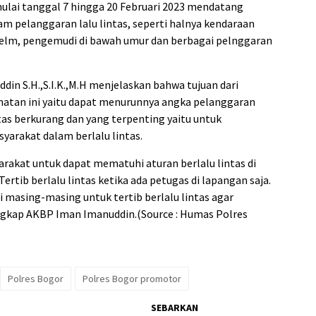
 mulai tanggal 7 hingga 20 Februari 2023 mendatang
 pelanggaran lalu lintas, seperti halnya kendaraan
elm, pengemudi di bawah umur dan berbagai pelnggaran
din S.H.,S.I.K.,M.H menjelaskan bahwa tujuan dari
matan ini yaitu dapat menurunnya angka pelanggaran
ntas berkurang dan yang terpenting yaitu untuk
yarakat dalam berlalu lintas.
kat untuk dapat mematuhi aturan berlalu lintas di
rtib berlalu lintas ketika ada petugas di lapangan saja.
 masing-masing untuk tertib berlalu lintas agar
Ungkap AKBP Iman Imanuddin.(Source : Humas Polres
Polres Bogor
Polres Bogor promotor
SEBARKAN