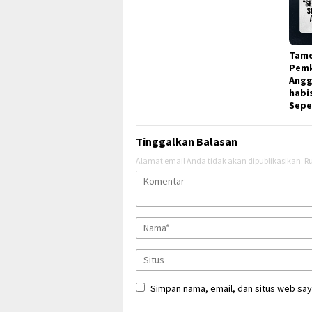
Tame
Pemk
Angg
habi
Sepe
Tinggalkan Balasan
Alamat email Anda tidak akan dipublikasikan.
Ru
Simpan nama, email, dan situs web say