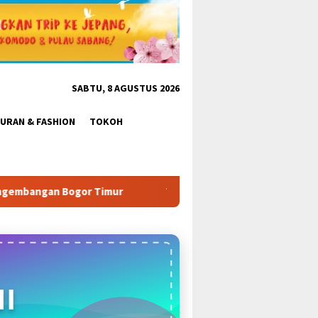
SABTU, 8 AGUSTUS 2026
BURAN & FASHION
TOKOH
mur
Tabrak Aturan & Tantang Satpol PP: Pembangunan To
I