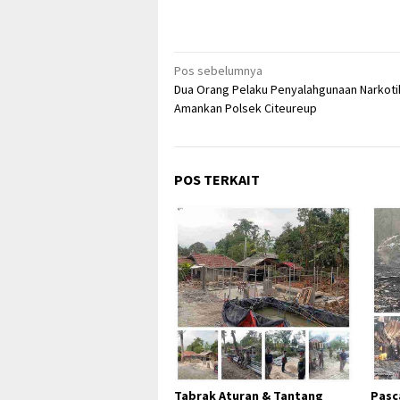
Navigasi
Pos sebelumnya
Dua Orang Pelaku Penyalahgunaan Narkoti
pos
Amankan Polsek Citeureup
POS TERKAIT
Tabrak Aturan & Tantang
Pasc