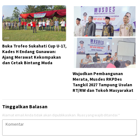
Buka Trofeo Sukahati Cup U-17,
Kades H Endang Gunawan:
Ajang Merawat Kekompakan
dan Cetak Bintang Muda
Wujudkan Pembangunan
Merata, Musdes RKPDes
Tangkil 2027 Tampung Usulan
RT/RW dan Tokoh Masyarakat
Tinggalkan Balasan
Alamat email Anda tidak akan dipublikasikan.
Ruas yang wajib ditandai
*