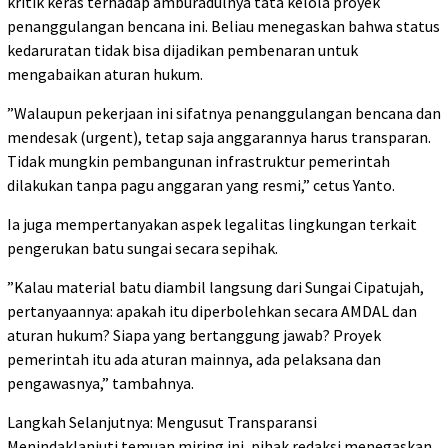
kritik keras terhadap amburadulnya tata kelola proyek
penanggulangan bencana ini. Beliau menegaskan bahwa status
kedaruratan tidak bisa dijadikan pembenaran untuk
mengabaikan aturan hukum.
​”Walaupun pekerjaan ini sifatnya penanggulangan bencana dan
mendesak (urgent), tetap saja anggarannya harus transparan.
Tidak mungkin pembangunan infrastruktur pemerintah
dilakukan tanpa pagu anggaran yang resmi,” cetus Yanto.
​Ia juga mempertanyakan aspek legalitas lingkungan terkait
pengerukan batu sungai secara sepihak.
​”Kalau material batu diambil langsung dari Sungai Cipatujah,
pertanyaannya: apakah itu diperbolehkan secara AMDAL dan
aturan hukum? Siapa yang bertanggung jawab? Proyek
pemerintah itu ada aturan mainnya, ada pelaksana dan
pengawasnya,” tambahnya.
​Langkah Selanjutnya: Mengusut Transparansi
​Menindaklanjuti temuan miring ini, pihak redaksi menegaskan