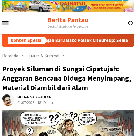
Loncat
ke
konten
Berita Pantau
Menu
Berita Aktual dan Terpercaya
Mobile
Konten Spesial
Wajah Baru Mako Polsek Citeureup: Semarak Merah Putih
Beranda
Hukum & Kriminal
Proyek Siluman di Sungai Cipatujah:
Anggaran Bencana Diduga Menyimpang,
Material Diambil dari Alam
MUHAMMAD WAHIDIN
01/07/2026
181 Dilihat