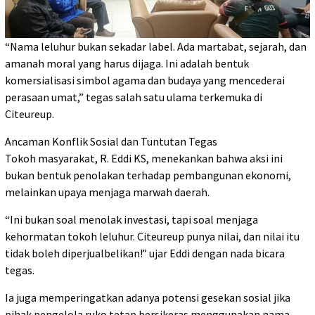
​“Nama leluhur bukan sekadar label. Ada martabat, sejarah, dan
amanah moral yang harus dijaga. Ini adalah bentuk
komersialisasi simbol agama dan budaya yang mencederai
perasaan umat,” tegas salah satu ulama terkemuka di
Citeureup.
​Ancaman Konflik Sosial dan Tuntutan Tegas
Tokoh masyarakat, R. Eddi KS, menekankan bahwa aksi ini
bukan bentuk penolakan terhadap pembangunan ekonomi,
melainkan upaya menjaga marwah daerah.
​“Ini bukan soal menolak investasi, tapi soal menjaga
kehormatan tokoh leluhur. Citeureup punya nilai, dan nilai itu
tidak boleh diperjualbelikan!” ujar Eddi dengan nada bicara
tegas.
​Ia juga memperingatkan adanya potensi gesekan sosial jika
pihak pengelola ruko tetap bersikeras menggunakan nama