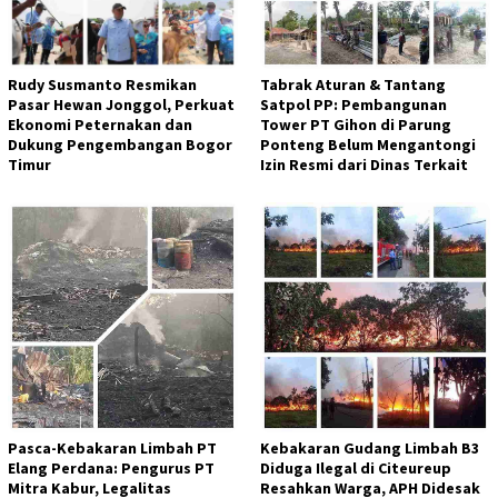
Rudy Susmanto Resmikan
Tabrak Aturan & Tantang
Pasar Hewan Jonggol, Perkuat
Satpol PP: Pembangunan
Ekonomi Peternakan dan
Tower PT Gihon di Parung
Dukung Pengembangan Bogor
Ponteng Belum Mengantongi
Timur
Izin Resmi dari Dinas Terkait
Pasca-Kebakaran Limbah PT
Kebakaran Gudang Limbah B3
Elang Perdana: Pengurus PT
Diduga Ilegal di Citeureup
Mitra Kabur, Legalitas
Resahkan Warga, APH Didesak