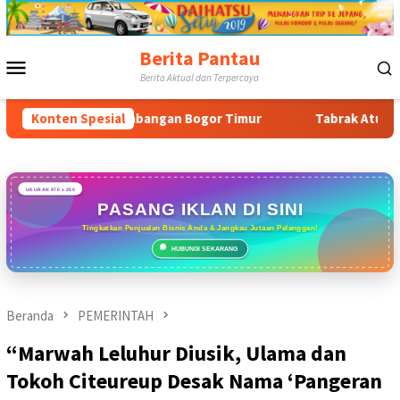
Loncat
ke
konten
Berita Pantau
Menu
Berita Aktual dan Terpercaya
Mobile
 Pengembangan Bogor Timur
Konten Spesial
Tabrak Aturan & Tantang Sa
UKURAN 970 x 250
PASANG IKLAN DI SINI
Tingkatkan Penjualan Bisnis Anda & Jangkau Jutaan Pelanggan!
HUBUNGI SEKARANG
Beranda
PEMERINTAH
“Marwah Leluhur Diusik, Ulama dan
Tokoh Citeureup Desak Nama ‘Pangeran