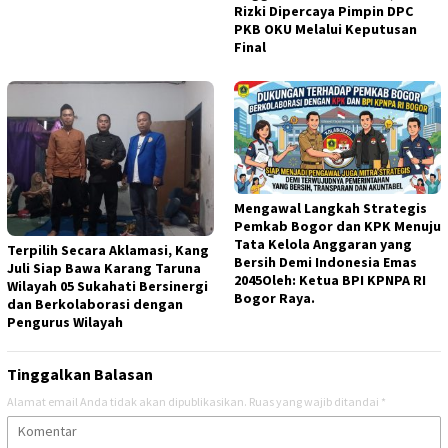
Rizki Dipercaya Pimpin DPC
PKB OKU Melalui Keputusan
Final
Mengawal Langkah Strategis
Pemkab Bogor dan KPK Menuju
Tata Kelola Anggaran yang
Terpilih Secara Aklamasi, Kang
Bersih Demi Indonesia Emas
Juli Siap Bawa Karang Taruna
2045Oleh: Ketua BPI KPNPA RI
Wilayah 05 Sukahati Bersinergi
Bogor Raya.
dan Berkolaborasi dengan
Pengurus Wilayah
Tinggalkan Balasan
Alamat email Anda tidak akan dipublikasikan.
Ruas yang wajib ditandai
*