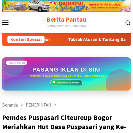
Loncat
ke
konten
Berita Pantau
Menu
Berita Aktual dan Terpercaya
Mobile
or Timur
Konten Spesial
Tabrak Aturan & Tantang Satpol PP: Pembangun
UKURAN 970 x 250
PASANG IKLAN DI SINI
Tingkatkan Penjualan Bisnis Anda & Jangkau Jutaan Pelanggan!
HUBUNGI SEKARANG
Beranda
PEMERINTAH
Pemdes Puspasari Citeureup Bogor
Meriahkan Hut Desa Puspasari yang Ke-