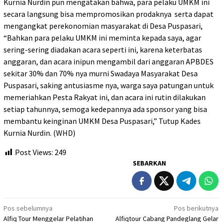
Kurnia Nurdin pun mengatakan bahwa, para pelaku UMKM ini
secara langsung bisa mempromosikan prodaknya serta dapat
mengangkat perekonomian masyarakat di Desa Puspasari,
“Bahkan para pelaku UMKM ini meminta kepada saya, agar
sering-sering diadakan acara seperti ini, karena keterbatas
anggaran, dan acara inipun mengambil dari anggaran APBDES
sekitar 30% dan 70% nya murni Swadaya Masyarakat Desa
Puspasari, saking antusiasme nya, warga saya patungan untuk
memeriahkan Pesta Rakyat ini, dan acara ini rutin dilakukan
setiap tahunnya, semoga kedepannya ada sponsor yang bisa
membantu keinginan UMKM Desa Puspasari,” Tutup Kades
Kurnia Nurdin. (WHD)
Post Views:
249
SEBARKAN
Navigasi
Pos sebelumnya
Pos berikutnya
Alfiq Tour Menggelar Pelatihan
Alfiqtour Cabang Pandeglang Gelar