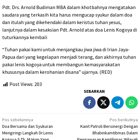
Pdt. Drs. Arnold Budiman MBA dalam khotbahnya mengatakan
saudara yang terkasih kita harus mengucap syukur dalam doa
dan itulah yang dikehendaki dalam keristus tuhan yesus,
lanjutnya dalam kesaksian Pdt. Arnold atas doa Lenis Kogoya di
tuturkannya kembali
“Tuhan pakai kami untuk menjangkau jiwa jiwa di Irian Jaya-
Papua dari yang kegelapan menjadi terang, dan akhirnya tuhan
pakai lenis kogoya untuk membangun kemasyarakatan
khususnya dalam kerohanian disana” ujarnya. (RED)
Post Views:
203
SEBARKAN
Navigasi
Pos sebelumnya
Pos berikutnya
Doa Bersama dan Syukuran
Kanit Patroli Bersinergi Dengan
pos
Mengiringi Langkah Dr.Lenis
Bhabinkamtibmas Dalam
Kogoya S.Th.,M.Hum Yang
Pengawasan Kamtibmas Wilayah