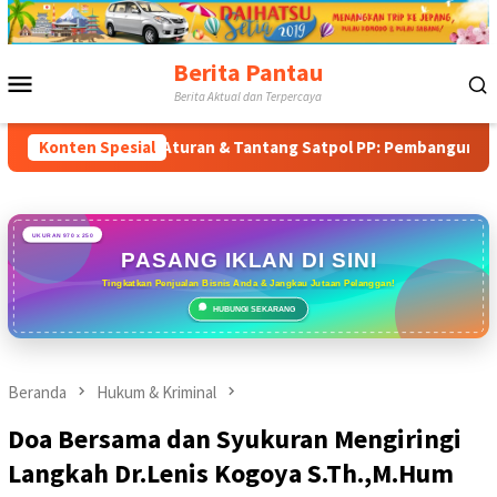
Loncat
ke
konten
Berita Pantau
Menu
Berita Aktual dan Terpercaya
Mobile
Tabrak Aturan & Tantang Satpol PP: Pembangunan Tower PT Gi
Konten Spesial
UKURAN 970 x 250
PASANG IKLAN DI SINI
Tingkatkan Penjualan Bisnis Anda & Jangkau Jutaan Pelanggan!
HUBUNGI SEKARANG
Beranda
Hukum & Kriminal
Doa Bersama dan Syukuran Mengiringi
Langkah Dr.Lenis Kogoya S.Th.,M.Hum