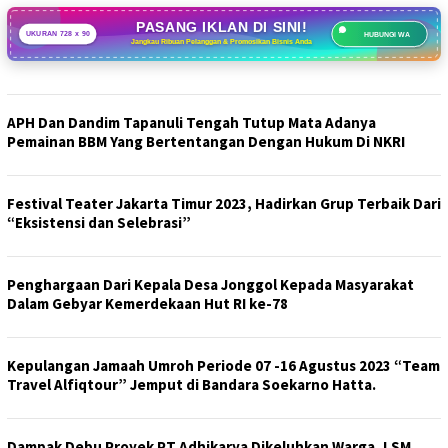
PASANG IKLAN DI SINI!
UKURAN 728 x 90
HUBUNGI WA
Jangkau Ribuan Pelanggan & Promosikan Bisnis Anda
APH Dan Dandim Tapanuli Tengah Tutup Mata Adanya
Pemainan BBM Yang Bertentangan Dengan Hukum Di NKRI
Festival Teater Jakarta Timur 2023, Hadirkan Grup Terbaik Dari
“Eksistensi dan Selebrasi”
Penghargaan Dari Kepala Desa Jonggol Kepada Masyarakat
Dalam Gebyar Kemerdekaan Hut RI ke-78
Kepulangan Jamaah Umroh Periode 07 -16 Agustus 2023 “Team
Travel Alfiqtour” Jemput di Bandara Soekarno Hatta.
Dampak Debu Proyek PT Adhikarya Dikeluhkan Warga, LSM