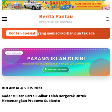
Loncat
ke
konten
Berita Pantau
Menu
Berita Aktual dan Terpercaya
Mobile
kungan ke warga yang menjadi korban pun tak ada
Konten Spesial
Rudy S
UKURAN 970 x 250
PASANG IKLAN DI SINI
Tingkatkan Penjualan Bisnis Anda & Jangkau Jutaan Pelanggan!
HUBUNGI SEKARANG
BULAN:
AGUSTUS 2023
Kader Militan Partai Golkar Telah Bergerak Untuk
Memenangkan Prabowo Subianto