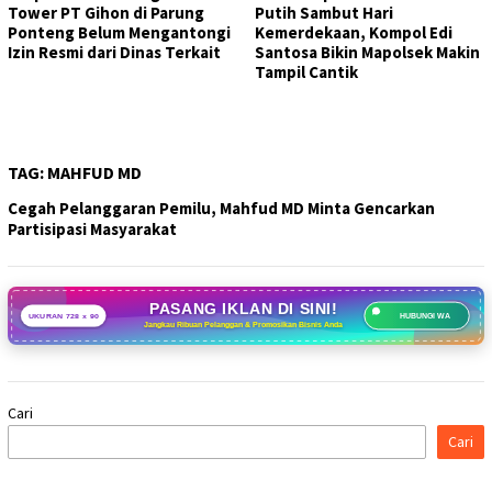
Tower PT Gihon di Parung
Putih Sambut Hari
Ponteng Belum Mengantongi
Kemerdekaan, Kompol Edi
Izin Resmi dari Dinas Terkait
Santosa Bikin Mapolsek Makin
Tampil Cantik
TAG:
MAHFUD MD
Cegah Pelanggaran Pemilu, Mahfud MD Minta Gencarkan
Partisipasi Masyarakat
PASANG IKLAN DI SINI!
UKURAN 728 x 90
HUBUNGI WA
Jangkau Ribuan Pelanggan & Promosikan Bisnis Anda
Cari
Cari