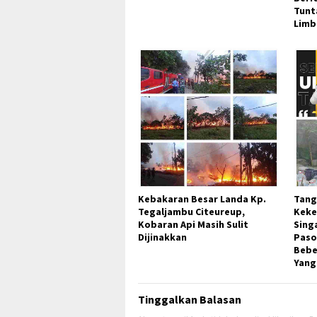
Tunt
Limb
Kebakaran Besar Landa Kp.
Tang
Tegaljambu Citeureup,
Keke
Kobaran Api Masih Sulit
Sing
Dijinakkan
Paso
Bebe
Yang
Tinggalkan Balasan