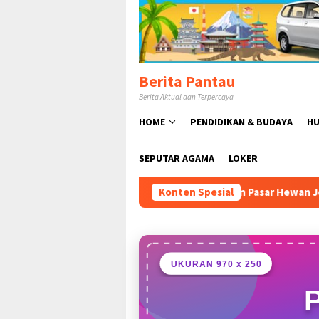
Loncat
ke
konten
Berita Pantau
Berita Aktual dan Terpercaya
HOME
PENDIDIKAN & BUDAYA
HU
SEPUTAR AGAMA
LOKER
dy Susmanto Resmikan Pasar Hewan Jonggol, Perkuat Ekonomi 
Konten Spesial
UKURAN 970 x 250