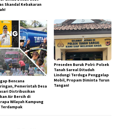
as Skandal Kebakaran
ah!
Preseden Buruk Polri: Polsek
Tanah Sareal Dituduh
Lindungi Terduga Penggelap
Mobil, Propam Diminta Turun
gap Bencana
Tangan!
ringan, Pemerintah Desa
asari Distribusikan
kan Air Bersih di
rapa Wilayah Kampung
 Terdampak