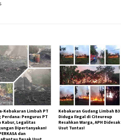
S
a-Kebakaran Limbah PT
Kebakaran Gudang Limbah B3
g Perdana: Pengurus PT
Diduga Ilegal di Citeureup
a Kabur, Legalitas
Resahkan Warga, APH Didesak
kungan Dipertanyakan!
Usut Tuntas!
PERKASA dan
taPantau Desak Usut