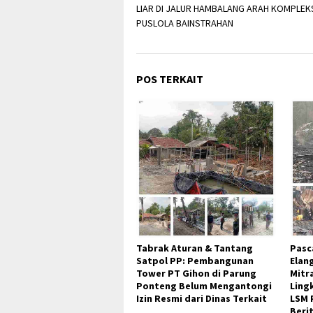
LIAR DI JALUR HAMBALANG ARAH KOMPLEK
PUSLOLA BAINSTRAHAN
POS TERKAIT
Tabrak Aturan & Tantang
Pasc
Satpol PP: Pembangunan
Elan
Tower PT Gihon di Parung
Mitr
Ponteng Belum Mengantongi
Ling
Izin Resmi dari Dinas Terkait
LSM 
Beri