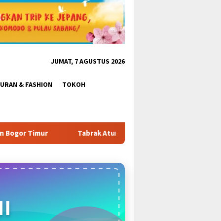
JUMAT, 7 AGUSTUS 2026
BURAN & FASHION
TOKOH
ak Aturan & Tantang Satpol PP: Pembangunan Tower PT Gihon di 
I