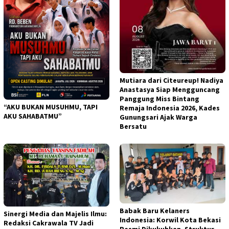
Mutiara dari Citeureup! Nadiya
Anastasya Siap Mengguncang
Panggung Miss Bintang
“AKU BUKAN MUSUHMU, TAPI
Remaja Indonesia 2026, Kades
AKU SAHABATMU”
Gunungsari Ajak Warga
Bersatu
Babak Baru Kelaners
Sinergi Media dan Majelis Ilmu:
Indonesia: Korwil Kota Bekasi
Redaksi Cakrawala TV Jadi