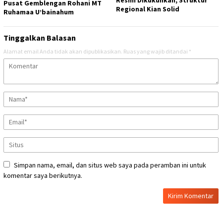
Resmi Dikukuhkan, Struktur
Pusat Gemblengan Rohani MT
Regional Kian Solid
Ruhamaa U’bainahum
Tinggalkan Balasan
Alamat email Anda tidak akan dipublikasikan.
Ruas yang wajib ditandai
*
Simpan nama, email, dan situs web saya pada peramban ini untuk
komentar saya berikutnya.