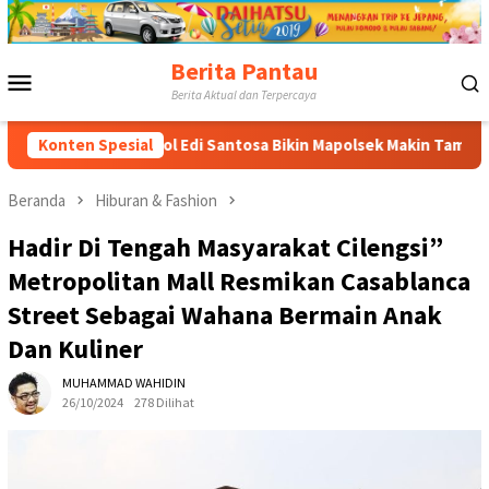
Loncat
ke
konten
Berita Pantau
Menu
Berita Aktual dan Terpercaya
Mobile
ompol Edi Santosa Bikin Mapolsek Makin Tampil Cantik
Konten Spesial
Beranda
Hiburan & Fashion
Hadir Di Tengah Masyarakat Cilengsi”
Metropolitan Mall Resmikan Casablanca
Street Sebagai Wahana Bermain Anak
Dan Kuliner
MUHAMMAD WAHIDIN
26/10/2024
278 Dilihat