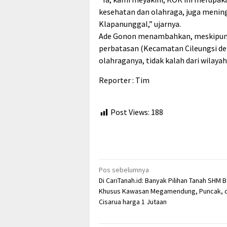
kesehatan dan olahraga, juga menin
Klapanunggal,” ujarnya.
Ade Gonon menambahkan, meskipun
perbatasan (Kecamatan Cileungsi d
olahraganya, tidak kalah dari wilayah 
Reporter : Tim
Post Views:
188
Navigasi
Pos sebelumnya
Di CariTanah.id: Banyak Pilihan Tanah SHM 
pos
Khusus Kawasan Megamendung, Puncak, 
Cisarua harga 1 Jutaan