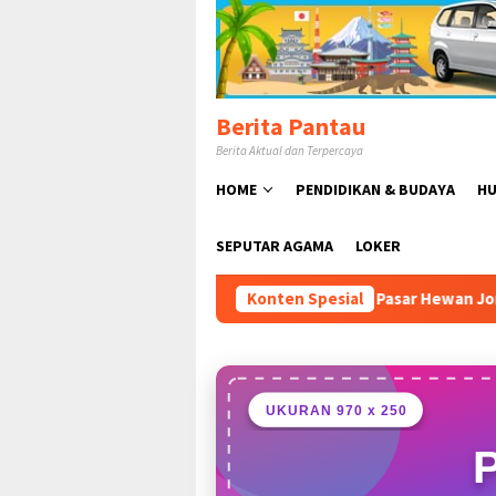
Loncat
ke
konten
Berita Pantau
Berita Aktual dan Terpercaya
HOME
PENDIDIKAN & BUDAYA
HU
SEPUTAR AGAMA
LOKER
manto Resmikan Pasar Hewan Jonggol, Perkuat Ekonomi Peter
Konten Spesial
UKURAN 970 x 250