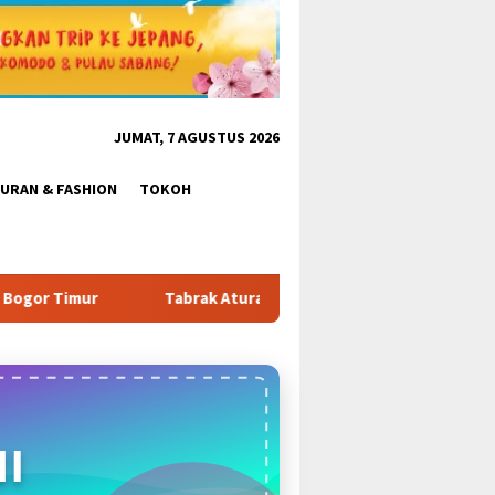
JUMAT, 7 AGUSTUS 2026
BURAN & FASHION
TOKOH
ran & Tantang Satpol PP: Pembangunan Tower PT Gihon di Parun
I