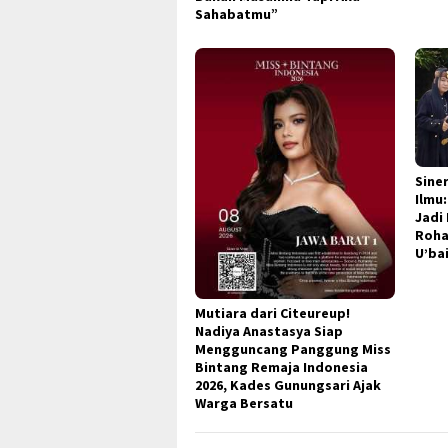
Sahabatmu”
Sine
Ilmu
Jadi
Roha
U’ba
Mutiara dari Citeureup!
Nadiya Anastasya Siap
Mengguncang Panggung Miss
Bintang Remaja Indonesia
2026, Kades Gunungsari Ajak
Warga Bersatu