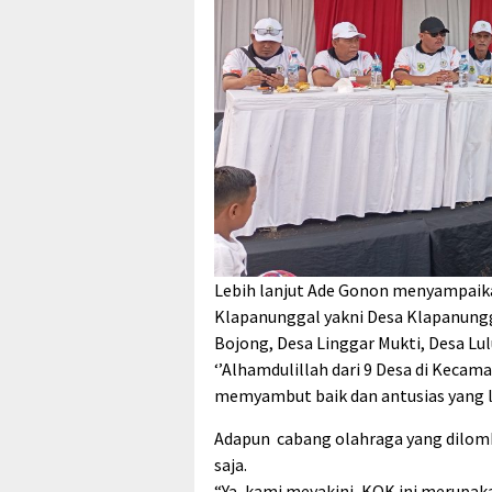
Lebih lanjut Ade Gonon menyampaik
Klapanunggal yakni Desa Klapanungg
Bojong, Desa Linggar Mukti, Desa Lu
‘’Alhamdulillah dari 9 Desa di Keca
memyambut baik dan antusias yang lu
Adapun cabang olahraga yang dilomb
saja.
“Ya, kami meyakini, KOK ini merupaka